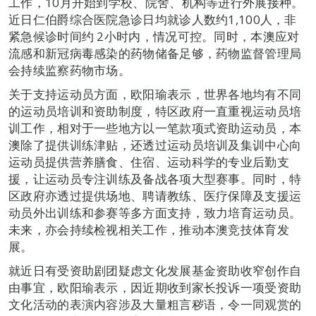
工作，10月开始到学校、院舍、机构等进行外展接种。
近日仁伯爵综合医院急诊日均就诊人数约1,100人，非
紧急候诊时间约 2小时内，情况可控。同时，本澳应对
流感和新冠病毒感染的药物储备足够，药物监督管理局
会持续监察药物市场。
关于支持运动员方面，欧阳瑜表示，世界各地均有不同
的运动员培训和资助制度，特区政府一直重视运动员培
训工作，相对于一些地方以一笔款项式资助运动员，本
澳除了提供训练津贴，还透过运动员培训及集训中心向
运动员提供营养膳食、住宿、运动科学的专业后勤支
援，让运动员专注训练及备战各项大型赛事。同时，特
区政府亦透过提供场地、聘请教练、医疗保障及支援运
动员外出训练和参赛等多方面支持，致力培育运动员。
未来，亦会持续检视相关工作，推动本澳竞技体育发
展。
就近日有受资助剧团疑虑文化发展基金资助收窄创作自
由事宜，欧阳瑜表示，因近期收到家长投诉一项受资助
文化活动的表演内容涉及大量粗言秽语，令一同观赏的