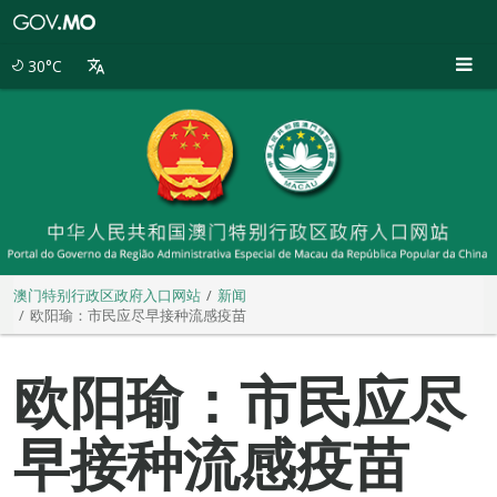
澳
门
特
30°C
别
行
政
区
政
府
入
口
网
站
澳门特别行政区政府入口网站
新闻
欧阳瑜：市民应尽早接种流感疫苗
欧阳瑜：市民应尽
早接种流感疫苗