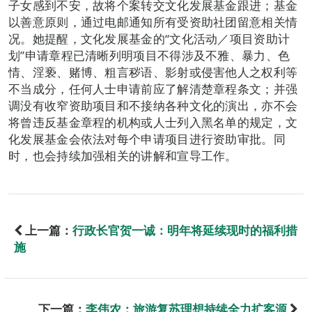
子女感到不安，故将个案转交文化发展基金跟进；基金
以善意原则，通过电邮通知所有受资助社团留意相关情
况。她提醒，文化发展基金的“文化活动／项目资助计
划”申请章程已清晰列明项目不得涉及不雅、暴力、色
情、淫亵、赌博、粗言秽语、影射或侵害他人之权利等
不当成分，任何人士申请前应了解清楚章程条文；并强
调没有收窄资助项目和不接纳各种文化的演出，亦不会
将曾违反基金章程的机构或人士列入黑名单的规定，文
化发展基金会依法对每个申请项目进行资助审批。同
时，也会持续加强相关的讲解和宣导工作。
上一篇：
行政长官贺一诚：明年将延续现时的福利措
施
下一篇：
李伟农：旅游复苏理想持续全力扩客源