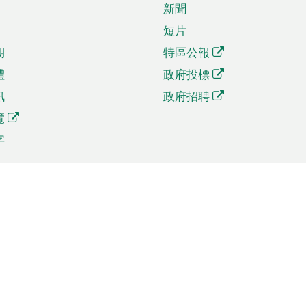
新聞
短片
期
特區公報
體
政府投標
訊
政府招聘
覽
字
及貿易
相關連結
資
手機應用程式目錄
貿會展
社交媒體目錄
商機和服務
專題網站目錄
訊
RSS訂閱目錄