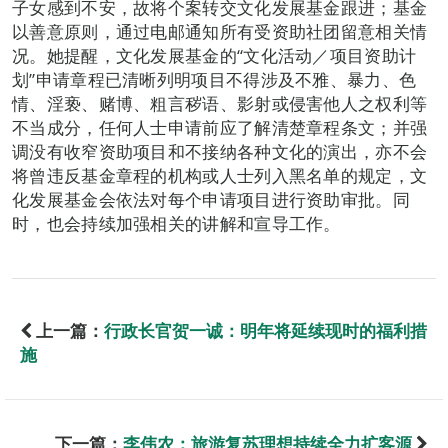
子女感到不安，故将个案转交文化发展基金跟进；基金
以善意原则，通过电邮通知所有受资助社团留意相关情
况。她提醒，文化发展基金的“文化活动／项目资助计
划”申请章程已清晰列明项目不得涉及不雅、暴力、色
情、淫亵、赌博、粗言秽语、影射或侵害他人之权利等
不当成分，任何人士申请前应了解清楚章程条文；并强
调没有收窄资助项目和不接纳各种文化的演出，亦不会
将曾违反基金章程的机构或人士列入黑名单的规定，文
化发展基金会依法对每个申请项目进行资助审批。同
时，也会持续加强相关的讲解和宣导工作。
上一篇：
行政长官贺一诚：明年将延续现时的福利措
施
下一篇：
李伟农：旅游复苏理想持续全力扩客源