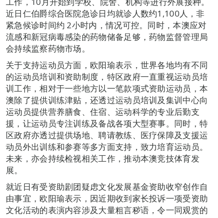
工作，10月开始到学校、院舍、机构等进行外展接种。
近日仁伯爵综合医院急诊日均就诊人数约1,100人，非
紧急候诊时间约 2小时内，情况可控。同时，本澳应对
流感和新冠病毒感染的药物储备足够，药物监督管理局
会持续监察药物市场。
关于支持运动员方面，欧阳瑜表示，世界各地均有不同
的运动员培训和资助制度，特区政府一直重视运动员培
训工作，相对于一些地方以一笔款项式资助运动员，本
澳除了提供训练津贴，还透过运动员培训及集训中心向
运动员提供营养膳食、住宿、运动科学的专业后勤支
援，让运动员专注训练及备战各项大型赛事。同时，特
区政府亦透过提供场地、聘请教练、医疗保障及支援运
动员外出训练和参赛等多方面支持，致力培育运动员。
未来，亦会持续检视相关工作，推动本澳竞技体育发
展。
就近日有受资助剧团疑虑文化发展基金资助收窄创作自
由事宜，欧阳瑜表示，因近期收到家长投诉一项受资助
文化活动的表演内容涉及大量粗言秽语，令一同观赏的