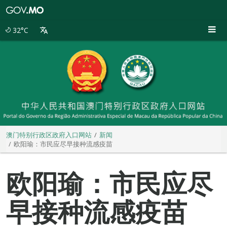
澳
门
特
32°C
别
行
政
区
政
府
入
口
网
站
澳门特别行政区政府入口网站
新闻
欧阳瑜：市民应尽早接种流感疫苗
欧阳瑜：市民应尽
早接种流感疫苗