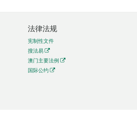
法律法规
宪制性文件
搜法易
澳门主要法例
国际公约