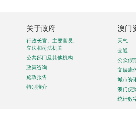
页
关于政府
澳门
脚
菜
行政长官、主要官员、
天气
立法和司法机关
单
交通
公共部门及其他机构
公众假
政策咨询
文娱康
施政报告
城市资
特别推介
澳门便
统计数
来澳旅游
商务
计划行程
贸易投