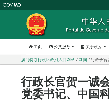
澳
门
特
别
行
政
区
政
府
入
口
网
站
主页
公共服务
关于政府
澳门特别行政区政府入口网站
新闻
行政长官
行政长官贺一诚会
党委书记、中国