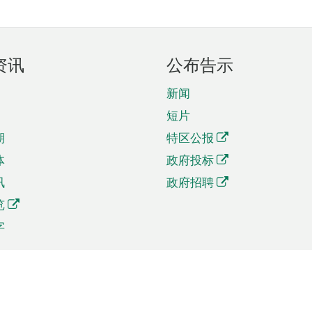
资讯
公布告示
新闻
短片
期
特区公报
体
政府投标
讯
政府招聘
览
字
及贸易
相关连结
资
手机应用程序目录