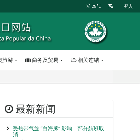
28°C
登入
澳旅游
商务及贸易
相关连结
最新新闻
受热带气旋 “白海豚” 影响 部分航班取
消