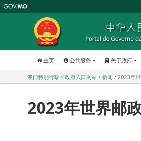
澳
门
特
别
行
政
区
政
府
入
口
网
站
主页
公共服务
关于政府
澳门特别行政区政府入口网站
新闻
2023年
2023年世界邮