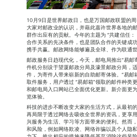
10月9日是世界邮政日，也是万国邮政联盟的
大家对邮政业的认识，并藉此嘉许世界各地的
群作出应有的贡献。今年的主题为 “共建信任：
合作关系的先决条件，也是团队合作的关键成
携手共赢。邮政网络能够遍及全球、作为联通
邮政服务日趋现代化，今天，邮电局推出“易邮寄
件机分别设于望厦邮政分局及濠景邮政分局，
件，为寄件人带来崭新的自助邮寄体验。“易邮箱
取件服务，用户透过 “易邮箱”领取的邮件种
和邮电局入口网站已全面优化更新。新介面更
览体验。
科技的进步不断改变大家的生活方式，从最初
再局限于透过网络去吸收全世界的资讯，更享
兴服务为生活、学习等方面带来的便利。然而
和风险，例如网络欺凌、网络诈骗以及个人隐
力下，推出相应的措施来降低甚至消除这些风