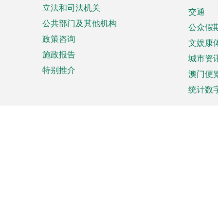
立法和司法机关
单
交通
公共部门及其他机构
公众假
政策咨询
文娱康
施政报告
城市资
特别推介
澳门便
统计数
来澳旅游
商务
计划行程
贸易投
观光
澳门经
娱乐休闲
中小企
购物
市场资
节日盛事
知识产