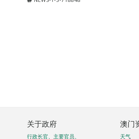
页
关于政府
澳门
脚
菜
行政长官、主要官员、
天气