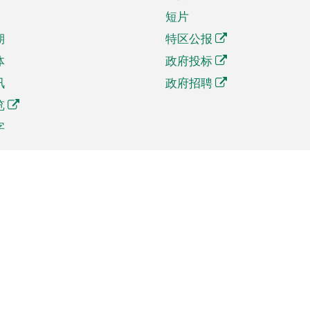
短片
期
特区公报
体
政府投标
讯
政府招聘
览
字
及贸易
相关连结
资
手机应用程序目录
贸会展
社交媒体目录
商机和服务
专题网站目录
讯
RSS订阅目录
权
表格下载