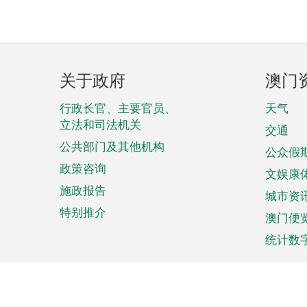
页
关于政府
澳门
脚
菜
行政长官、主要官员、
天气
立法和司法机关
单
交通
公共部门及其他机构
公众假
政策咨询
文娱康
施政报告
城市资
特别推介
澳门便
统计数
来澳旅游
商务
计划行程
贸易投