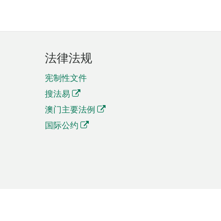
法律法规
宪制性文件
搜法易
澳门主要法例
国际公约