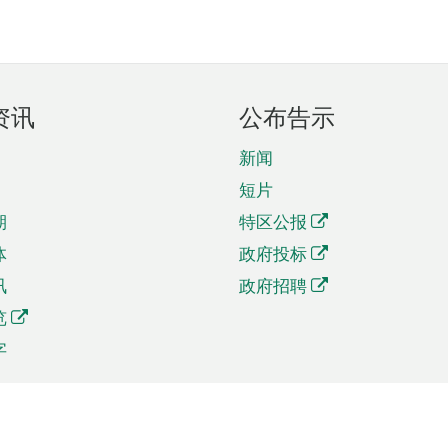
资讯
公布告示
新闻
短片
期
特区公报
体
政府投标
讯
政府招聘
览
字
及贸易
相关连结
资
手机应用程序目录