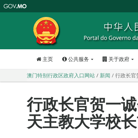
澳
门
特
别
行
政
区
政
府
入
口
网
站
主页
公共服务
关于政府
澳门特别行政区政府入口网站
新闻
行政长官
行政长官贺一诚
天主教大学校长