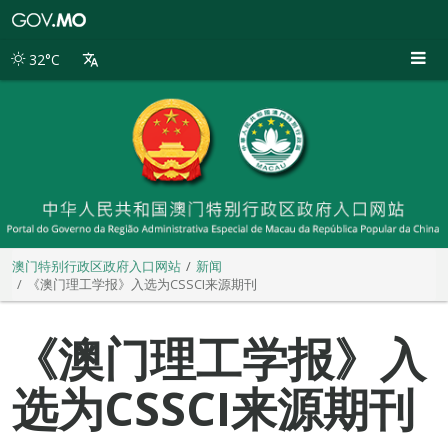
澳
门
特
32°C
别
行
政
区
政
府
入
口
网
站
澳门特别行政区政府入口网站
新闻
《澳门理工学报》入选为CSSCI来源期刊
《澳门理工学报》入
选为CSSCI来源期刊