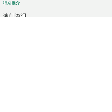
特别推介
澳门资讯
天气
交通
公众假期
文娱康体
城市资讯
澳门便览
统计数字
公布告示
新闻
短片