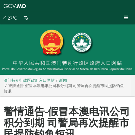
澳
门
特
27°C
别
行
政
区
政
府
入
口
网
站
澳门特别行政区政府入口网站
新闻
警情通告-假冒本澳电讯公司积分到期 司警局再次提醒市民提防钓鱼
短讯
警情通告-假冒本澳电讯公司
积分到期 司警局再次提醒市
民提防钓鱼短讯