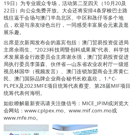
19日）为专业观众专场，活动第二至四天（10月20及
22日）向公众免费开放。大会还将安排4条穿梭巴士路
线往返于会场与澳门半岛北区、中区和氹仔等多个地
点，欢迎与亲友绿色出行，一同感受丰富展会元素及逛
展乐趣。
出席是次新闻发布会的嘉宾包括：澳门贸易投资促进局
主席余雨生、“2023科技周暨创科成果展”代表、科学技
术发展基金行政委员会主席谢永强，澳门贸易投资促进
局执行委员李藻森、伙伴省—山东省农业农村厅一级巡
视员林国华（视频发言）、澳门连锁加盟商会主席黄仁
民、澳门国际品牌企业商会秘书长欧嘉欣， 1.ª C-
PLPEX及2023MFE项目统筹代表蔡雯、第28届MIF项目
统筹代表何海明。
如欲瞭解最新资讯请关注微信号：MICE_IPIM或浏览大
会网站：www.cplpex.mo、www.mif.com.mo或
www.mfe.mo。