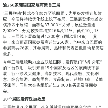
逾
260
家葡语国家展商聚首三展
“三展联动”模式今年续办至第四届，为更好发挥迭加效
应，今届将持续优化线上线下布局。三展展览场地首次
横跨四个展馆，面积达37,000平方米，展位数量逾
2,000个，分别较去年增加26%及11%。截至10月15
日，三展线下展商超过1,200家（同比增14%），其
中，来自葡语国家参展商超过260家，当中来自巴西的
参展商共76家，其参展商、品牌和代表团数目均是历届
最多。
今年三展继续助力企业联通国际，发挥澳门“内引外联”
的平台作用，吸引来自15个国家及地区的展商线下参
展，行业涉及大健康、高新技术、现代金融、文化创
意、综合旅游、商贸零售、食品制造、跨境电商、节能
环保等。同时大会将组织超过2,000名买家及客商参
会。
20
个展区发挥迭加效应
a
三展共设20个展区。今年继续贯彻中葡平台定位，1.