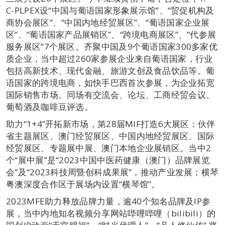
C-PLPEX设“中国与葡语国家形象展示馆”、“贸促机构及
商协会展区”、“中国内地经贸展区”、“葡语国家企业展
区”、“葡语国家产品展销区”、“跨境电商展区”、“代参展
服务展区”7个展区。齐聚中国及9个葡语国家300多家优
质企业，当中超过260家参展企业来自葡语国家，行业
包括高新技术、现代金融、旅游文创及食品饮品等。葡
语国家的跨境电商，如快手巴西首次参展，为企业拓宽
国际销售市场。同场有交流会、论坛、工商经贸会议、
葡萄酒及咖啡豆评选。
助力“1+4”开拓新市场，第28届MIF打造6大展区：伙伴
省主题展区、澳门经贸展区、中国内地经贸展区、国际
经贸展区、专题展中展、澳门本地企业展销区。当中2
个“展中展”是“2023中国中医药健康（澳门）品牌展览
会”及“2023科技周暨创科成果展”，推动产业发展；横琴
粤澳深度合作区于展场内设置“横琴馆”。
2023MFE助力释放品牌力量，逾40个知名品牌及IP参
展，当中内地知名视频分享网站哔哩哔哩（bilibili）的