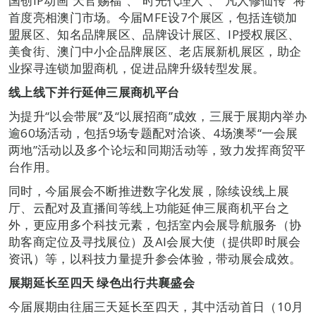
国创IP动画“天官赐福”、“时光代理人”、“凡人修仙传” 将
首度亮相澳门市场。今届MFE设7个展区，包括连锁加
盟展区、知名品牌展区、品牌设计展区、IP授权展区、
美食街、澳门中小企品牌展区、老店展新机展区，助企
业探寻连锁加盟商机，促进品牌升级转型发展。
线上线下并行延伸三展商机平台
为提升“以会带展”及“以展招商”成效，三展于展期内举办
逾60场活动，包括9场专题配对洽谈、4场澳琴“一会展
两地”活动以及多个论坛和同期活动等，致力发挥商贸平
台作用。
同时，今届展会不断推进数字化发展，除续设线上展
厅、云配对及直播间等线上功能延伸三展商机平台之
外，更应用多个科技元素，包括室内会展导航服务（协
助客商定位及寻找展位）及AI会展大使（提供即时展会
资讯）等，以科技力量提升参会体验，带动展会成效。
展期延长至四天
绿色出行共襄盛会
今届展期由往届三天延长至四天，其中活动首日（10月