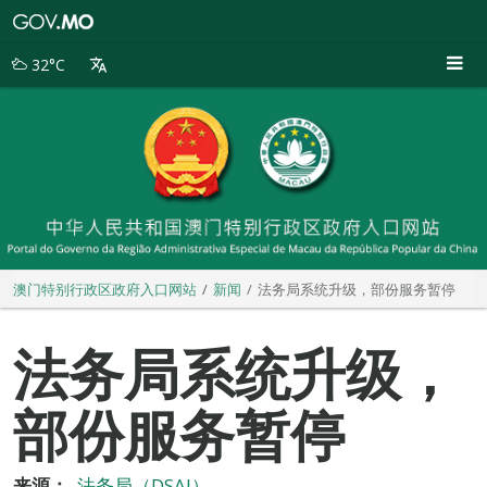
澳
门
特
32°C
别
行
政
区
政
府
入
口
网
站
澳门特别行政区政府入口网站
新闻
法务局系统升级，部份服务暂停
法务局系统升级，
部份服务暂停
来源：
法务局（DSAJ）