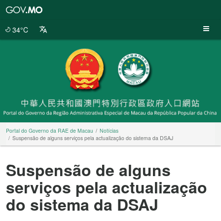
Portal
do
Governo
34°C
da
RAE
de
Macau
Portal do Governo da RAE de Macau
Notícias
Suspensão de alguns serviços pela actualização do sistema da DSAJ
Suspensão de alguns
serviços pela actualização
do sistema da DSAJ