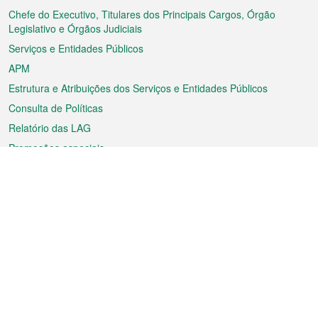
rodapé
Chefe do Executivo, Titulares dos Principais Cargos, Órgão
Legislativo e Órgãos Judiciais
Serviços e Entidades Públicos
APM
Estrutura e Atribuições dos Serviços e Entidades Públicos
Consulta de Políticas
Relatório das LAG
Promoções especiais
Sobre a RAEM
Tempo
Transporte
Feriados
Cultura e lazer
Informação de Macau
Ficheiro sobre Macau