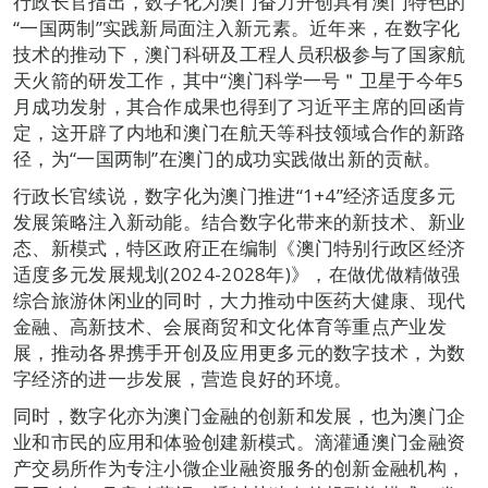
行政长官指出，数字化为澳门奋力开创具有澳门特色的
“一国两制”实践新局面注入新元素。近年来，在数字化
技术的推动下，澳门科研及工程人员积极参与了国家航
天火箭的研发工作，其中“澳门科学一号＂卫星于今年5
月成功发射，其合作成果也得到了习近平主席的回函肯
定，这开辟了内地和澳门在航天等科技领域合作的新路
径，为“一国两制”在澳门的成功实践做出新的贡献。
行政长官续说，数字化为澳门推进“1+4”经济适度多元
发展策略注入新动能。结合数字化带来的新技术、新业
态、新模式，特区政府正在编制《澳门特别行政区经济
适度多元发展规划(2024-2028年)》，在做优做精做强
综合旅游休闲业的同时，大力推动中医药大健康、现代
金融、高新技术、会展商贸和文化体育等重点产业发
展，推动各界携手开创及应用更多元的数字技术，为数
字经济的进一步发展，营造良好的环境。
同时，数字化亦为澳门金融的创新和发展，也为澳门企
业和市民的应用和体验创建新模式。滴灌通澳门金融资
产交易所作为专注小微企业融资服务的创新金融机构，