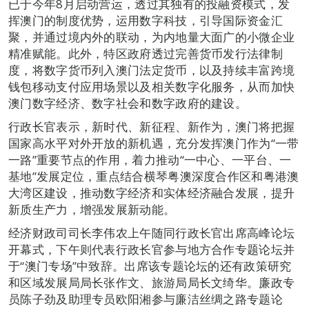
已于今年8月启动营运，透过其独有的投融资模式，发
挥澳门的制度优势，运用数字科技，引导国际资金汇
聚，并通过境内外的联动，为内地量大面广的小微企业
精准赋能。此外，特区政府透过完善货币发行法律制
度，将数字货币列入澳门法定货币，以及持续丰富跨境
钱包移动支付应用场景以及相关数字化服务，从而加快
澳门数字经济、数字社会和数字政府的建设。
行政长官表示，新时代、新征程、新作为，澳门将把握
国家高水平对外开放的新机遇，充分发挥澳门作为“一带
一路”重要节点的作用，着力推动“一中心、一平台、一
基地”发展定位，重点结合横琴粤澳深度合作区和粤港澳
大湾区建设，推动数字经济和实体经济融合发展，提升
新质生产力，增强发展新动能。
经济财政司司长李伟农上午随同行政长官出席高峰论坛
开幕式，下午则代表行政长官参与地方合作专题论坛并
于“澳门专场”中致辞。出席该专题论坛的还有政策研究
和区域发展局局长张作文、旅游局局长文绮华。廉政专
员陈子劲及助理专员欧阳湘参与廉洁丝绸之路专题论