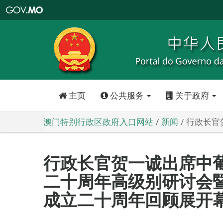
澳
门
特
别
行
政
区
政
府
入
口
网
站
主页
公共服务
关于政府
澳门特别行政区政府入口网站
新闻
行政长官
行政长官贺一诚出席中
二十周年高级别研讨会
成立二十周年回顾展开