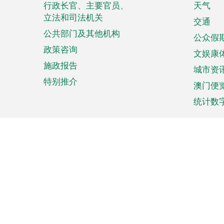
菜
行政长官、主要官员、
天气
立法和司法机关
单
交通
公共部门及其他机构
公众假
政策咨询
文娱康
施政报告
城市资
特别推介
澳门便
统计数
来澳旅游
商务
计划行程
贸易投
观光
澳门经
娱乐休闲
中小企
购物
市场资
节日盛事
知识产