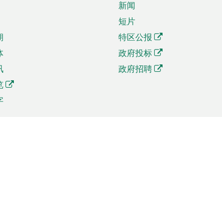
新闻
短片
期
特区公报
体
政府投标
讯
政府招聘
览
字
及贸易
相关连结
资
手机应用程序目录
贸会展
社交媒体目录
商机和服务
专题网站目录
讯
RSS订阅目录
权
表格下载