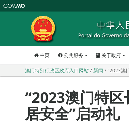
澳
门
特
别
行
政
区
政
府
入
口
网
站
主页
公共服务
关于政府
澳门特别行政区政府入口网站
新闻
“2023
“2023澳门特
居安全”启动礼