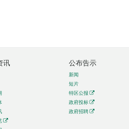
资讯
公布告示
新闻
短片
期
特区公报
体
政府投标
讯
政府招聘
览