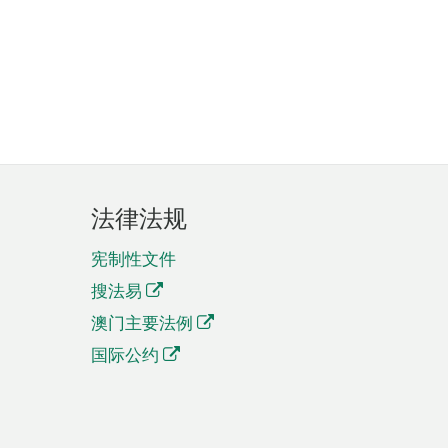
法律法规
宪制性文件
搜法易
澳门主要法例
国际公约