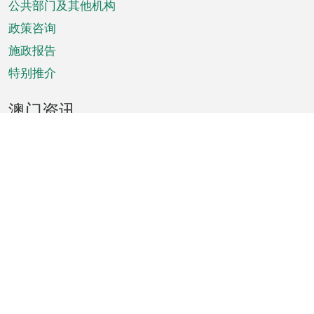
单
公共部门及其他机构
政策咨询
施政报告
特别推介
澳门资讯
天气
交通
公众假期
文娱康体
城市资讯
澳门便览
统计数字
公布告示