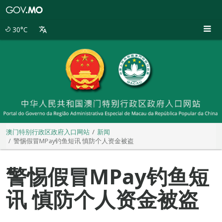
澳
门
特
30°C
别
行
政
区
政
府
入
口
网
站
澳门特别行政区政府入口网站
新闻
警惕假冒MPay钓鱼短讯 慎防个人资金被盗
警惕假冒MPay钓鱼短
讯 慎防个人资金被盗