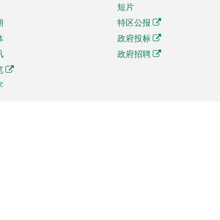
短片
期
特区公报
体
政府投标
讯
政府招聘
览
字
及贸易
相关连结
资
手机应用程序目录
贸会展
社交媒体目录
商机和服务
专题网站目录
讯
RSS订阅目录
权
表格下载