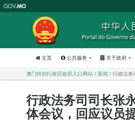
澳
门
特
别
行
政
区
政
府
入
口
网
站
主页
公共服务
关于政府
澳门特别行政区政府入口网站
新闻
行政法务
行政法务司司长张
体会议，回应议员