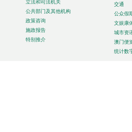
立法和司法机关
单
交通
公共部门及其他机构
公众假
政策咨询
文娱康
施政报告
城市资
特别推介
澳门便
统计数
来澳旅游
商务
计划行程
贸易投
观光
澳门经
娱乐休闲
中小企
购物
市场资
节日盛事
知识产