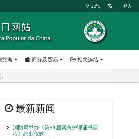
32°C
登入
澳旅游
商务及贸易
相关连结
询。
最新新闻
消防局举办《第51届紧急护理证书课
程》结业仪式