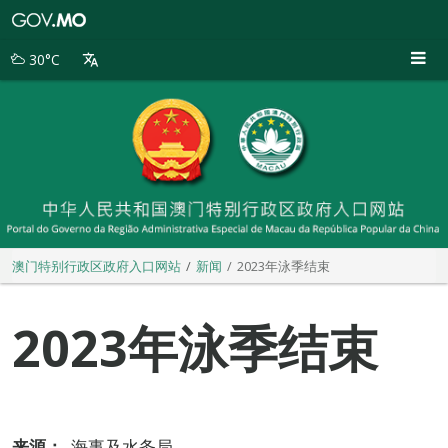
澳
门
特
30°C
别
行
政
区
政
府
入
口
网
站
澳门特别行政区政府入口网站
新闻
2023年泳季结束
2023年泳季结束
来源：
海事及水务局