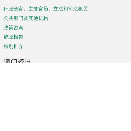
脚
菜
行政长官、主要官员、立法和司法机关
单
公共部门及其他机构
政策咨询
施政报告
特别推介
澳门资讯
天气
交通
公众假期
文娱康体
城市资讯
澳门便览
统计数字