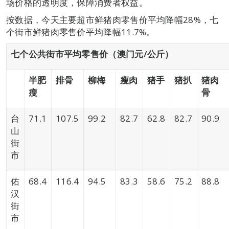
场价格的透明度，保障消费者权益。
按数据，今天主要超市鲜猪肉零售价平均降幅28%，七
个街市鲜猪肉零售价平均降幅11.7%。
七个公共街市平均零售价（澳门元/
公斤）
半肥
排骨
柳梅
瘦肉
猪手
猪扒
猪肉
瘦
骨
台
71.1
107.5
99.2
82.7
62.8
82.7
90.9
山
街
市
佑
68.4
116.4
94.5
83.3
58.6
75.2
88.8
汉
街
市