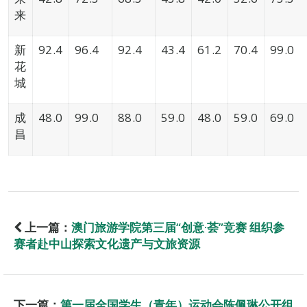
来
新
92.4
96.4
92.4
43.4
61.2
70.4
99.0
花
城
成
48.0
99.0
88.0
59.0
48.0
59.0
69.0
昌
上一篇：
澳门旅游学院第三届“创意·荟”竞赛 组织参
赛者赴中山探索文化遗产与文旅资源
下一篇：
第一届全国学生（青年）运动会陈佩琳公开组