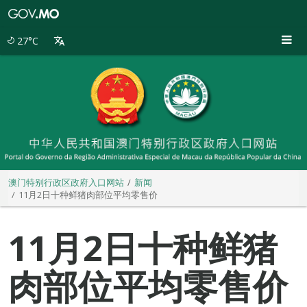
澳
门
特
27°C
别
行
政
区
政
府
入
口
网
站
澳门特别行政区政府入口网站
新闻
11月2日十种鲜猪肉部位平均零售价
11月2日十种鲜猪
肉部位平均零售价