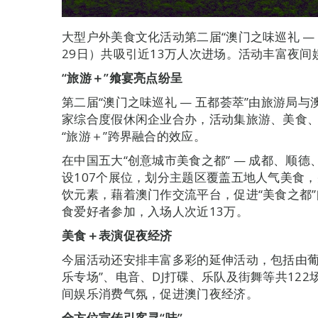
大型户外美食文化活动第二届“澳门之味巡礼 — 
29日）共吸引近13万人次进场。活动丰富夜
“旅游＋”飨宴亮点纷呈
第二届“澳门之味巡礼 — 五都荟萃”由旅游局
家综合度假休闲企业合办，活动集旅游、美食
“旅游＋”跨界融合的效应。
在中国五大“创意城市美食之都” — 成都、顺
设107个展位，划分主题区覆盖五地人气美食，
饮元素，藉着澳门作交流平台，促进“美食之都
食爱好者参加，入场人次近13万。
美食＋表演促夜经济
今届活动还安排丰富多彩的延伸活动，包括由葡
乐专场”、电音、DJ打碟、乐队及街舞等共12
间娱乐消费气氛，促进澳门夜经济。
全方位宣传引客寻“味”