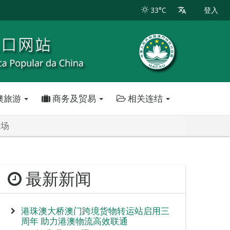
33°C
登入
澳旅游
商务及贸易
相关连结
进场
最新新闻
港珠澳大桥澳门跨境货物转运站启用三
周年 助力港澳物流高效联通