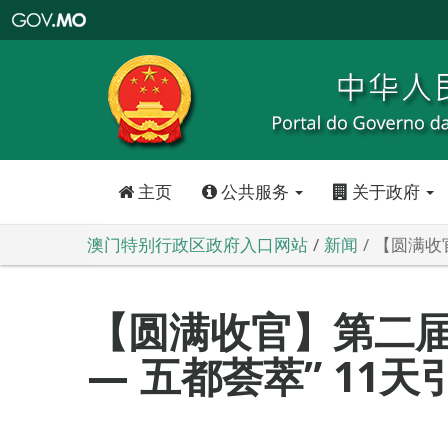
澳
门
特
别
行
政
区
政
府
入
口
网
站
主页
公共服务
关于政府
澳门特别行政区政府入口网站
新闻
【圆满收官
【圆满收官】第二届
— 五都荟萃” 11