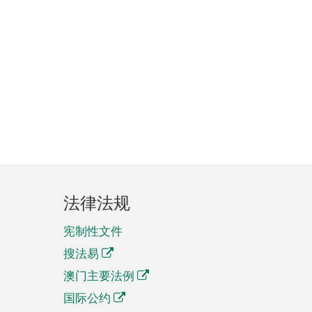
法律法规
宪制性文件
搜法易
澳门主要法例
国际公约