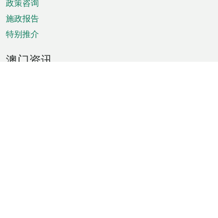
政策咨询
施政报告
特别推介
澳门资讯
天气
交通
公众假期
文娱康体
城市资讯
澳门便览
统计数字
公布告示