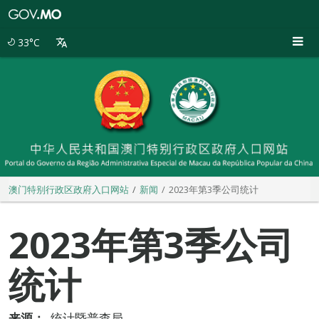
澳
门
特
33°C
别
行
政
区
政
府
入
口
网
站
澳门特别行政区政府入口网站
新闻
2023年第3季公司统计
2023年第3季公司
统计
来源：
统计暨普查局