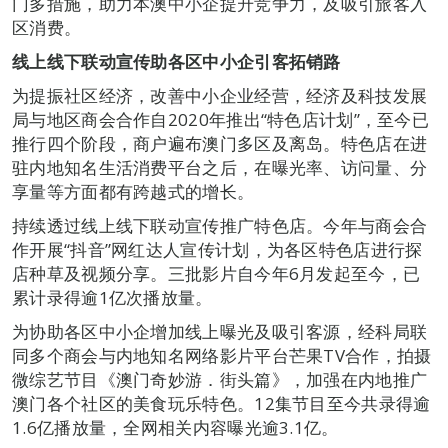
门多措施，助力本澳中小企提升竞争力，及吸引旅客入
区消费。
线上线下联动宣传助各区中小企引客拓销路
为提振社区经济，改善中小企业经营，经济及科技发展
局与地区商会合作自2020年推出“特色店计划”，至今已
推行四个阶段，商户遍布澳门多区及离岛。特色店在进
驻内地知名生活消费平台之后，在曝光率、访问量、分
享量等方面都有跨越式的增长。
持续透过线上线下联动宣传推广特色店。今年与商会合
作开展“抖音”网红达人宣传计划，为各区特色店进行探
店种草及视频分享。三批影片自今年6月发起至今，已
累计录得逾1亿次播放量。
为协助各区中小企增加线上曝光及吸引客源，经科局联
同多个商会与内地知名网络影片平台芒果TV合作，拍摄
微综艺节目《澳门奇妙游．街头篇》，加强在内地推广
澳门各个社区的美食玩乐特色。12集节目至今共录得逾
1.6亿播放量，全网相关内容曝光逾3.1亿。