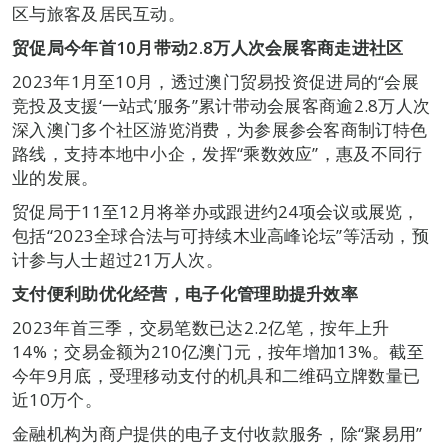
区与旅客及居民互动。
贸促局今年首
10
月带动
2.8
万人次会展客商走进社区
2023年1月至10月，透过澳门贸易投资促进局的“会展
竞投及支援‘一站式’服务”累计带动会展客商逾2.8万人次
深入澳门多个社区游览消费，为参展参会客商制订特色
路线，支持本地中小企，发挥“乘数效应”，惠及不同行
业的发展。
贸促局于11至12月将举办或跟进约24项会议或展览，
包括“2023全球合法与可持续木业高峰论坛”等活动，预
计参与人士超过21万人次。
支付便利助优化经营，电子化管理助提升效率
2023年首三季，交易笔数已达2.2亿笔，按年上升
14%；交易金额为210亿澳门元，按年增加13%。截至
今年9月底，受理移动支付的机具和二维码立牌数量已
近10万个。
金融机构为商户提供的电子支付收款服务，除“聚易用”