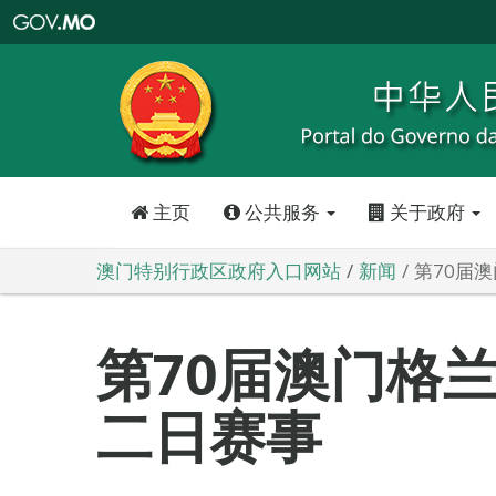
澳
门
特
别
行
政
区
政
府
入
口
网
站
主页
公共服务
关于政府
澳门特别行政区政府入口网站
新闻
第70届
第70届澳门格
二日赛事