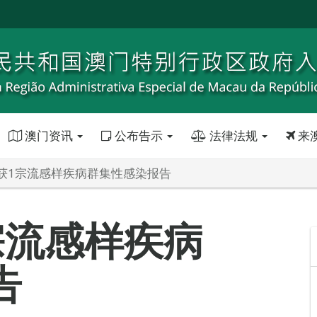
澳门资讯
公布告示
法律法规
来
获1宗流感样疾病群集性感染报告
宗流感样疾病
告