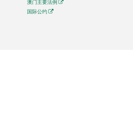
澳门主要法例
国际公约
繁體中文
簡体中文
Português
English