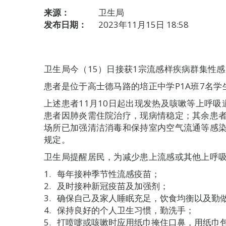
来源：
卫生局
发布日期：
2023年11月15日 18:58
卫生局今（15）日接获1宗流感样疾病群集性
患者是位于高士德马路的培正中学P1A班7名学
上述患者11月10日起出现发热及咳嗽等上呼
患者因肺炎需住院治疗，现病情稳定；其余患
场所已加强清洁消毒和保持室内空气流通等感
规定。
卫生局提醒居民，为减少患上流感或其他上呼
每年接种季节性流感疫苗；
及时接种新冠疫苗及加强剂；
确保自己及家人睡眠充足，饮食均衡以及勤
保持良好的个人卫生习惯，勤洗手；
打喷嚏或咳嗽时应用纸巾掩住口鼻，用纸巾