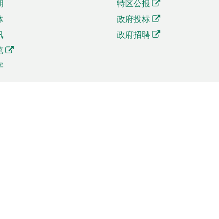
期
特区公报
体
政府投标
讯
政府招聘
览
字
及贸易
相关连结
资
手机应用程序目录
贸会展
社交媒体目录
商机和服务
专题网站目录
讯
RSS订阅目录
权
表格下载
政公职局