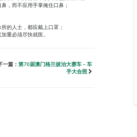
口鼻，而不应用手掌掩住口鼻；
诊所的人士，都应戴上口罩；
状加重必须尽快就医。
下一篇：
第70届澳门格兰披治大赛车 – 车
手大合照