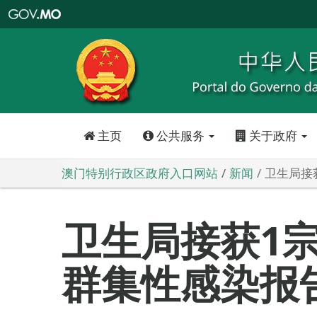
澳
门
特
别
行
政
区
政
府
入
口
网
站
主页
公共服务
关于政府
澳门特别行政区政府入口网站
新闻
卫生局接
卫生局接获1
群集性感染报