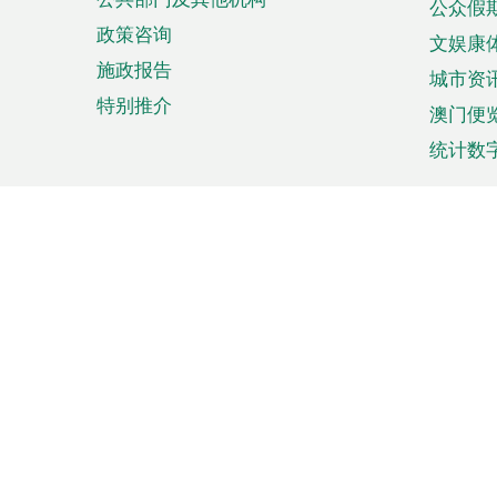
公众假
政策咨询
文娱康
施政报告
城市资
特别推介
澳门便
统计数
来澳旅游
商务
计划行程
贸易投
观光
澳门经
娱乐休闲
中小企
购物
市场资
节日盛事
知识产
网
网
页
使用条款
私隐声明
协调机构：澳门特别行政区行