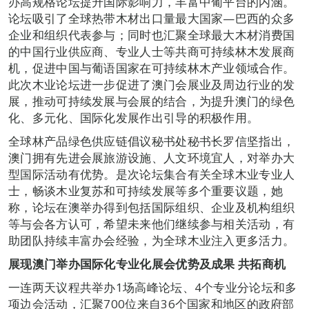
办高规格论坛提升国际影响力，丰富中葡平台的内涵。
论坛吸引了全球热带木材出口量最大国家­—巴西的众多
企业和组织代表参与；同时也汇聚全球最大木材消费国
的中国行业供应商、专业人士等共商可持续林木发展商
机，促进中国与葡语国家在可持续林木产业领域合作。
此次木业论坛进一步促进了澳门会展业及周边行业的发
展，推动可持续发展与会展的结合，为提升澳门的绿色
化、多元化、国际化发展作出引导的积极作用。
全球林产品绿色供应链倡议秘书处秘书长罗信坚指出，
澳门拥有先进会展旅游设施、人文环境宜人，对举办大
型国际活动有优势。是次论坛集合有关全球木业专业人
士，畅谈木业复苏和可持续发展等多个重要议题，她
称，论坛在澳举办得到包括国际组织、企业及机构组织
等与会各方认可，希望未来他们继续参与相关活动，有
助团队持续丰富办会经验，为全球木业注入更多活力。
展现澳门举办国际化专业化展会优势及成果 共拓商机
一连两天议程共举办1场高峰论坛、4个专业分论坛和多
项边会活动，汇聚700位来自36个国家和地区的政府部