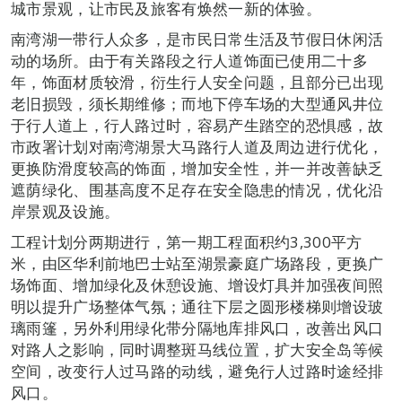
城市景观，让市民及旅客有焕然一新的体验。
南湾湖一带行人众多，是市民日常生活及节假日休闲活
动的场所。由于有关路段之行人道饰面已使用二十多
年，饰面材质较滑，衍生行人安全问题，且部分已出现
老旧损毁，须长期维修；而地下停车场的大型通风井位
于行人道上，行人路过时，容易产生踏空的恐惧感，故
市政署计划对南湾湖景大马路行人道及周边进行优化，
更换防滑度较高的饰面，增加安全性，并一并改善缺乏
遮荫绿化、围基高度不足存在安全隐患的情况，优化沿
岸景观及设施。
工程计划分两期进行，第一期工程面积约3,300平方
米，由区华利前地巴士站至湖景豪庭广场路段，更换广
场饰面、增加绿化及休憩设施、增设灯具并加强夜间照
明以提升广场整体气氛；通往下层之圆形楼梯则增设玻
璃雨篷，另外利用绿化带分隔地库排风口，改善出风口
对路人之影响，同时调整斑马线位置，扩大安全岛等候
空间，改变行人过马路的动线，避免行人过路时途经排
风口。