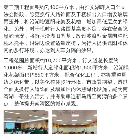
第二期工程面积约7,400平方米，由雅文湖畔入口至立
法会路段，除更换行人路饰面及于楼梯出入口增设玻璃
雨篷外，将沿湖增遮阳花架及花槽，增加高低层次的绿
化。另外，对于现时行人路围基高度不足，存在安全隐
患的情况，将拆掉沿湖旧围基，改设波浪型金属围栏配
枕木托手，沿湖边设置适量座椅，为行人提供遮阳和休
闲的步行环境，亦达到人车分隔的效果。
工程范围总面积约10,700平方米，行人道总长度约
1,000米，新增行人道绿化面积约1,600平方米，沿湖绿
化花架面积约850平方米。配合优化工程，亦将重整周
边之绿化带，以美化整体步行环境。市政署期望，透过
全面更换行人道饰面及增加区内休憩绿化设施，能为南
湾湖一带注入活力，并有助串连新马路至南湾的多个景
点，整体提升南湾区的城市景观。