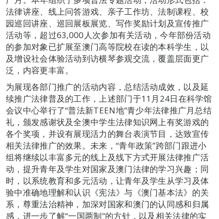
法律讲座、线上问答游戏、亲子工作坊、法制课程、校
园巡回讲座、巡回展板展览、写作奖励计划及宣传推广
活动等，超过63,000人次参加有关活动，今年部份活动
的参加对象已扩展至澳门高等院校在读的本科学生，以
及增设社会体验活动到访横琴参观交流，覆盖层面更广
泛，内容更丰富。
为展现各部门推广的活动内容，总结活动成效，以及延
续推广法律普及的工作，上述部门于11月24日在科学馆
会议中心举行了“普法新TEEN地”青少年法律推广月总结
礼，颁发感谢状及全澳中学生法律知识网上有奖游戏的
各个奖项，并设有展现活力的舞台表演节目，达致宣传
相关法律推广的效果。未来，“青年政策”跨部门跟进小
组将继续以丰富多元的线上及线下方式开展法律推广活
动，提升青年及学生对国家及澳门法律的学习兴趣；同
时，以系统教育和多元活动，让青年及学生从学习及体
验中准确地理解和认识《宪法》与《澳门基本法》的关
系，尊重法治精神，加深对国家和澳门的认同感和归属
感，进一步了解“一国两制”的方针，以及相关法律的实