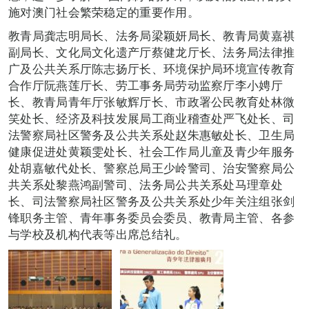
施对澳门社会繁荣稳定的重要作用。
教青局龚志明局长、法务局梁颖妍局长、教青局黄嘉祺
副局长、文化局文化遗产厅蔡健龙厅长、法务局法律推
广及公共关系厅陈志扬厅长、环境保护局环境宣传教育
合作厅阮燕莲厅长、劳工事务局劳动监察厅李小娉厅
长、教青局青年厅张敏辉厅长、市政署公民教育处林微
笑处长、经济及科技发展局工商业稽查处严飞处长、司
法警察局社区警务及公共关系处赵朱惠敏处长、卫生局
健康促进处黄颖雯处长、社会工作局儿童及青少年服务
处胡嘉敏代处长、警察总局王少岭警司、治安警察局公
共关系处黎燕鸿副警司、法务局公共关系处马理章处
长、司法警察局社区警务及公共关系处少年关注组张剑
锋职务主管、青年事务委员会委员、教青局主管、各参
与学校及机构代表等出席总结礼。