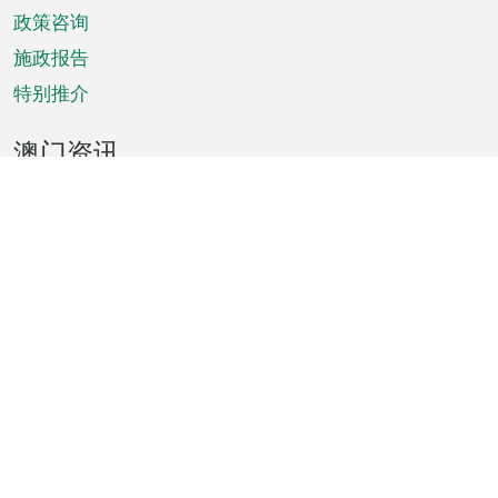
政策咨询
施政报告
特别推介
澳门资讯
天气
交通
公众假期
文娱康体
城市资讯
澳门便览
统计数字
公布告示