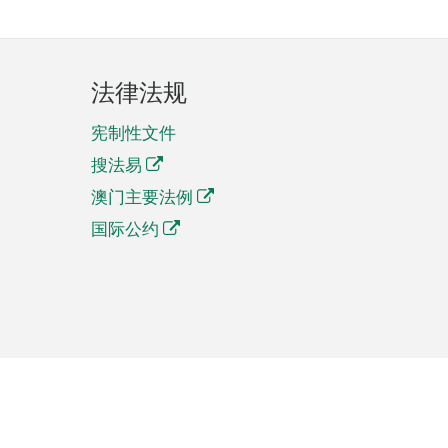
法律法规
宪制性文件
搜法易
澳门主要法例
国际公约