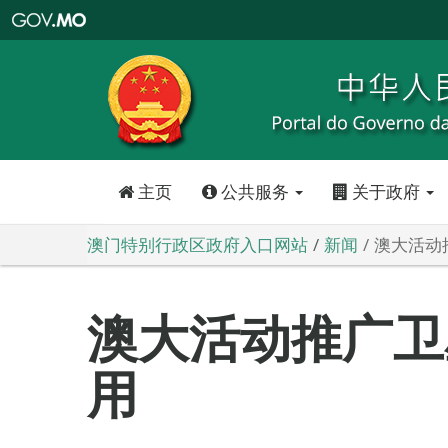
澳
门
特
别
行
政
区
政
府
入
口
网
站
主页
公共服务
关于政府
澳门特别行政区政府入口网站
新闻
澳大活动
澳大活动推广卫
用