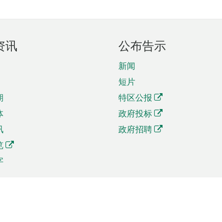
资讯
公布告示
新闻
短片
期
特区公报
体
政府投标
讯
政府招聘
览
字
及贸易
相关连结
资
手机应用程序目录