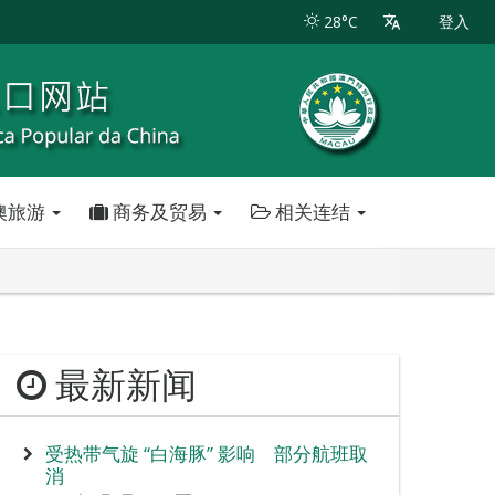
28°C
登入
澳旅游
商务及贸易
相关连结
最新新闻
受热带气旋 “白海豚” 影响 部分航班取
消