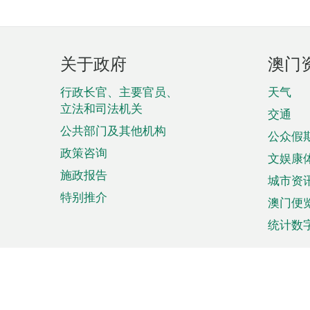
页
关于政府
澳门
脚
菜
行政长官、主要官员、
天气
立法和司法机关
单
交通
公共部门及其他机构
公众假
政策咨询
文娱康
施政报告
城市资
特别推介
澳门便
统计数
来澳旅游
商务
计划行程
贸易投