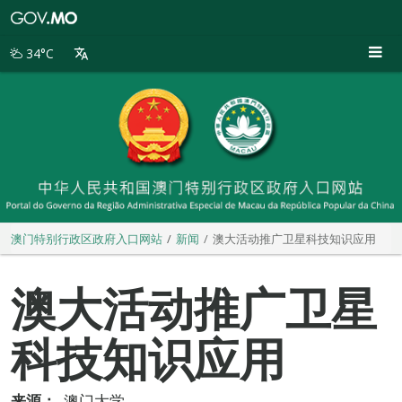
澳
门
特
34°C
别
行
政
区
政
府
入
口
网
站
澳门特别行政区政府入口网站
新闻
澳大活动推广卫星科技知识应用
澳大活动推广卫星
科技知识应用
来源：
澳门大学