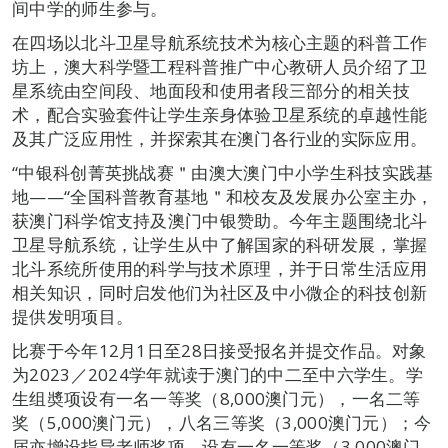
间中学的师生参与。
在四场以北斗卫星导航系统技术为核心主题的科普工作
坊上，澳大科学暨工程科普推广中心教研人员介绍了卫
星系统由空间段、地面段和使用者段三部分的相关技
术，配合实验套件让学生亲身体验卫星系统的卓越性能
及其广泛应用性，并探索其在澳门各行业的实际应用。
“中银科创菁英挑战赛＂由澳大澳门中小学生科技实践基
地——“全国科普教育基地＂和校友及发展办公室主办，
获澳门科学馆支持及澳门中银赞助。今年主题围绕北斗
卫星导航系统，让学生从中了解国家的科研发展，掌握
北斗系统所使用的科学与技术原理，并于日常生活应用
相关知识，同时启发他们为社区及中小微企的科技创新
提供发明项目。
比赛于今年12月1日至28日接受报名并提交作品。对象
为2023／2024学年就读于澳门的中二至中六学生。学
生组奬项设有一名一等奖（8,000澳门元），一名二等
奖（5,000澳门元），八名三等奖（3,000澳门元）；今
届亦增设指导老师奖项，设有一名一等奖（3,000澳门