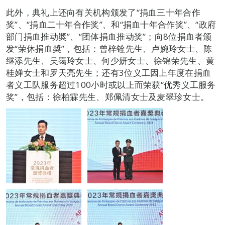
此外，典礼上还向有关机构颁发了“捐血三十年合作
奖”、“捐血二十年合作奖”、和“捐血十年合作奖”、“政府
部门捐血推动奬”、“团体捐血推动奖”；向8位捐血者颁
发“荣休捐血奬”，包括：曾梓铨先生、卢婉玲女士、陈
继添先生、吴霭玲女士、何少妍女士、徐锦荣先生、黄
桂婵女士和罗天亮先生；还有3位义工因上年度在捐血
者义工队服务超过100小时或以上而荣获“优秀义工服务
奖”，包括：徐柏霖先生、郑佩清女士及麦翠珍女士。