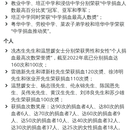
教业中学、培正中学和浸信中学分别荣获“中学捐血人
数最高百分比奖”冠军、亚军和季军；
培正中学同时荣获“中学捐血最高人数奬”；
粤华中学、劳校中学、菜农子弟学校和培华中学荣获
“中学捐血推动奖”。
个人
冼杰生先生和温慧媛女士分别荣获男性和女性“个人捐
血最高次数荣誉奬”，截至2022年底已分别捐血达
160次和100次；
雷德新先生和谭新柱先生荣获捐血120次奬、徐沛明
先生和张业开先生荣获捐血110次奬；
温慧媛女士、杨志强先生、伦永锦先生、陈国恩先
生、吴伟光先生、黄汉生先生、刘沛良先生和苏少雄
先生荣获捐血100次奬；
获捐血次数奖座：达90次的捐血者4人、达80次的捐
血者6人、达70次的捐血者7人、达60次的捐血者9
人、达50次的捐血者10人、达40次的捐血者32人、
达30次的捐血者37人、达25次的女性捐血者18人。