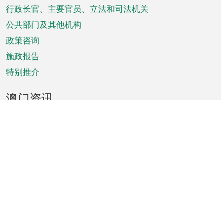
菜
行政长官、主要官员、立法和司法机关
单
公共部门及其他机构
政策咨询
施政报告
特别推介
澳门资讯
天气
交通
公众假期
文娱康体
城市资讯
澳门便览
统计数字