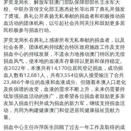
罗奕龙局长、解放军驻澳门部队保障部部长王永军大
校、中联办宣传文化部王惠杰处长等出席了典礼并颁发
了奬项。典礼公开表扬无私奉献的捐血者和积极推动捐
血活动的团体机构，以引起社会共同关注和鼓励更多居
民积极参与捐血行动。
罗奕龙局长在典礼上感谢所有无私奉献的捐血者，以及
社会各界、团体机构持续配合特区政府施政工作及支持
捐血中心的持续发展，不遗余力地推动澳门特区的无偿
捐血风气，使本地的血液库存量得以更新和保持稳定。
在2022年，本澳共有14,170位居民登记捐血，成功捐
血人数有12,681人，共有3,554位病人接受输注了合共
23,486个单位的血液和血液成分。但随着本澳人口老化
及疾病谱的改变，血液的需求不断上升，未来仍需要持
续加强捐血活动的推广，故希望各位捐血者鼓励更多亲
友加入捐血行列并成为捐血的新力军，继续支持捐血活
动，共同为构建健康澳门和促进居民健康福祉贡献力
量。
捐血中心主任许萍医生回顾了过去一年工作及取得的成