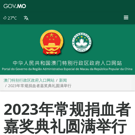
澳
门
特
27°C
别
行
政
区
政
府
入
口
网
站
澳门特别行政区政府入口网站
新闻
2023年常规捐血者嘉奖典礼圆满举行
2023年常规捐血者
嘉奖典礼圆满举行