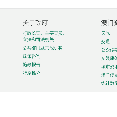
页
关于政府
澳门
脚
菜
行政长官、主要官员、
天气
立法和司法机关
单
交通
公共部门及其他机构
公众假
政策咨询
文娱康
施政报告
城市资
特别推介
澳门便
统计数
来澳旅游
商务
计划行程
贸易投
观光
澳门经