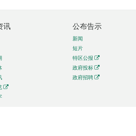
资讯
公布告示
新闻
短片
期
特区公报
体
政府投标
讯
政府招聘
览
字
及贸易
相关连结
资
手机应用程序目录
贸会展
社交媒体目录