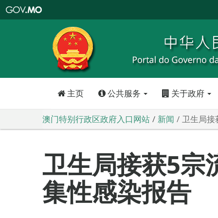
澳
门
特
别
行
政
区
政
府
入
口
网
站
主页
公共服务
关于政府
澳门特别行政区政府入口网站
新闻
卫生局接
卫生局接获5宗
集性感染报告