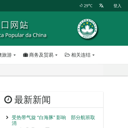
29°C
登入
澳旅游
商务及贸易
相关连结
最新新闻
受热带气旋 “白海豚” 影响 部分航班取
消