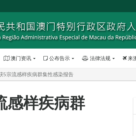
澳门资讯
公布告示
法律法规
来
获5宗流感样疾病群集性感染报告
流感样疾病群