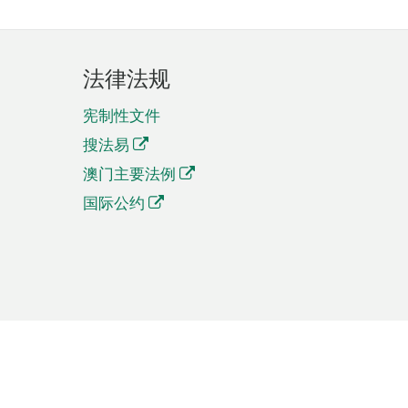
法律法规
宪制性文件
搜法易
澳门主要法例
国际公约