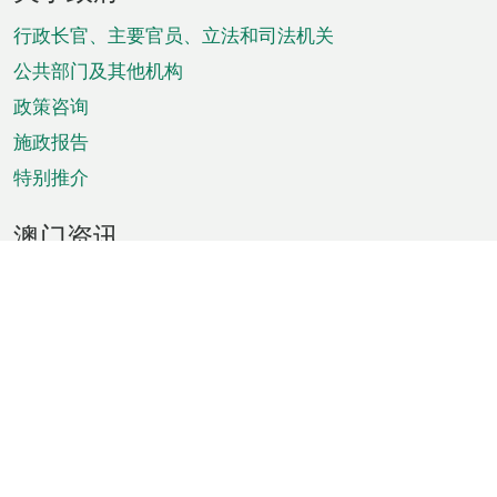
脚
菜
行政长官、主要官员、立法和司法机关
单
公共部门及其他机构
政策咨询
施政报告
特别推介
澳门资讯
天气
交通
公众假期
文娱康体
城市资讯
澳门便览
统计数字