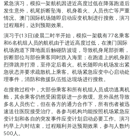
紧急演习，模拟一架航机因进近高度过低在降落跑道后
发生意外，机尾折断坠海、机身着火、人员伤亡等严重
情况。澳门国际机场随即启动应变机制进行搜救，演习
过程顺利，达到预期效果。
演习于(13日)凌晨二时半开始，模拟一架载有77名乘客
和6名机组人员的航机由于进近高度过低，在澳门国际
机场跑道下降地面后触碰防波堤，导致机身尾部折断，
折断部位与部份乘客同时跌入海里；在跑道上的机身剧
烈弹跳并打滑，至停定后着火。机长随即向机场发出紧
急状态并要求疏散机上乘客。机场紧急应变中心启动处
理事件，消防和救援队伍抵达现场进行搜救。
在搜救过程中，大部份乘客和所有机组人员成功逃离机
舱，其余乘客仍然受困需获进一步救缓。意外虽然导致
多名人员伤亡，但在各方的通力合作下，所有伤者被迅
速送往医院接受治疗。各参与机构均能按照机场紧急应
变计划和各自的突发事件应变计划启动必要工作。演习
约早上六时结束，过程顺利并达预期效果，参与人数约
500人。