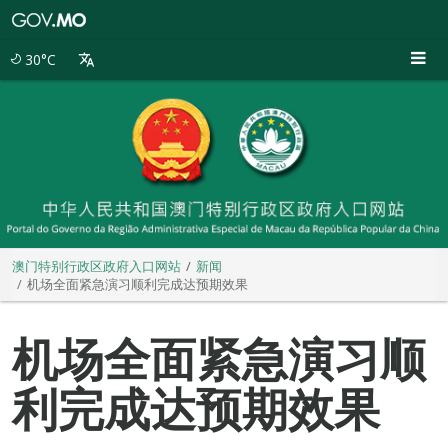
澳
门
特
30°C
别
行
政
区
政
府
入
口
网
站
澳门特别行政区政府入口网站
新闻
机场全面紧急演习顺利完成达预期效果
机场全面紧急演习顺
利完成达预期效果