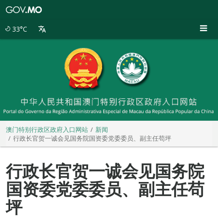
澳
门
特
33°C
别
行
政
区
政
府
入
口
网
站
澳门特别行政区政府入口网站
新闻
行政长官贺一诚会见国务院国资委党委委员、副主任苟坪
行政长官贺一诚会见国务院
国资委党委委员、副主任苟
坪