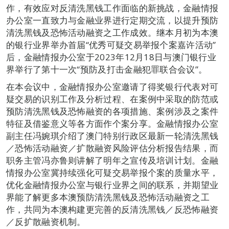
作，有效应对反清洗黑钱工作面临的新挑战，金融情报
办公室一直致力与金融业界进行定期交流，以提升预防
清洗黑钱及恐怖活动融资之工作成效。继本月初为本澳
的银行业界举办首届“优秀可疑交易举报个案嘉许活动”
后，金融情报办公室于2023年12月18日与澳门银行业
界举行了第十一次“预防及打击金融犯罪联合会议”。
在本会议中，金融情报办公室邀请了得奖银行代表对可
疑交易的识别工作及分析过程、在案例中采取的防范或
预防清洗黑钱及恐怖融资的各项措施、案例涉及之案件
特征及借鉴意义等各方面作个案分享。金融情报办公室
副主任冯婉琪介绍了澳门特别行政区最新一轮清洗黑钱
／恐怖活动融资／扩散融资风险评估分析报告结果，而
职务主管冯亦鲁则讲解了明年之宣传及培训计划。金融
情报办公室冀持续强化可疑交易举报个案的质量水平，
优化金融情报办公室与银行业界之间的联系，并期望业
界能了解更多本澳预防清洗黑钱及恐怖活动融资之工
作，共同为本澳构建更完善的反清洗黑钱／反恐怖融资
／反扩散融资机制。