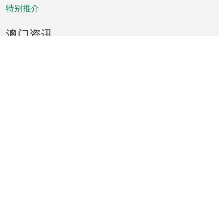
特别推介
澳门资讯
天气
交通
公众假期
文娱康体
城市资讯
澳门便览
统计数字
公布告示
新闻
短片