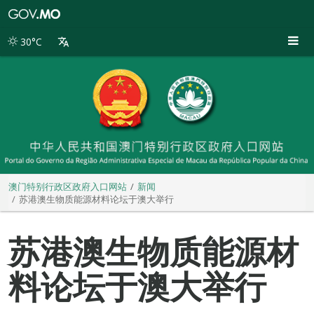
澳
门
特
30°C
别
行
政
区
政
府
入
口
网
站
澳门特别行政区政府入口网站
新闻
苏港澳生物质能源材料论坛于澳大举行
苏港澳生物质能源材
料论坛于澳大举行