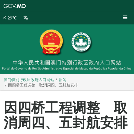
澳
门
特
29°C
别
行
政
区
政
府
入
口
网
站
澳门特别行政区政府入口网站
新闻
因四桥工程调整 取消周四、五封航安排
因四桥工程调整 取
消周四、五封航安排