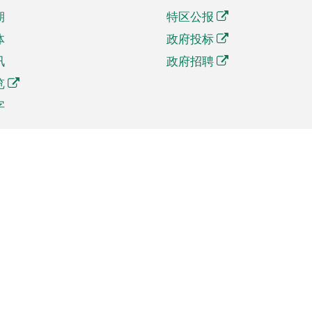
期
特区公报
体
政府投标
讯
政府招聘
览
字
及贸易
相关连结
资
手机应用程序目录
贸会展
社交媒体目录
商机和服务
专题网站目录
讯
RSS订阅目录
权
表格下载