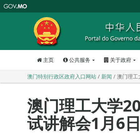
澳
门
特
别
行
政
区
政
府
入
口
网
站
主页
公共服务
关于政府
澳门特别行政区政府入口网站
新闻
澳门理工
澳门理工大学20
试讲解会1月6