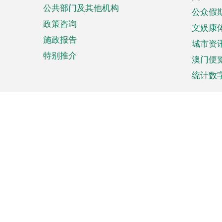
单
公共部门及其他机构
公众假
政策咨询
文娱康
施政报告
城市资
特别推介
澳门便
统计数
来澳旅游
商务
计划行程
贸易投
观光
澳门经
娱乐休闲
中小企
购物
市场资
节日盛事
知识产
网
页