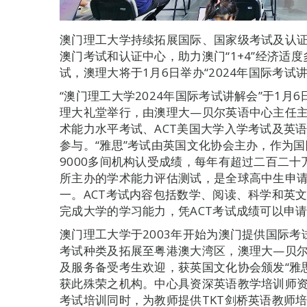
澳门理工大学持续拓展国际、国家级考试及认
澳门考试和认证中心，助力澳门“1+4”经济适
试，澳理大将于1月6日举办“2024年国际考
“澳门理工大学2024年国际考试讲解会”于1月
理大礼堂举行，由澳理大—贝尔英语中心主任主持
术能力水平考试、ACT美国大学入学考试及英
参与。“雅思”考试由英国文化协会主办，作为
9000多间机构认受成绩，每年有超过二百二十
所主办的学术能力评估测试，是全球高中生申
一。ACT考试内容包括数学、阅读、科学和英
完成大学的学习能力，凭ACT考试成绩可以申请世
澳门理工大学于2003年开始为澳门提供国际考
考试种类及拓展至粤港澳大湾区，澳理大—贝
及服务备受考生欢迎，获英国文化协会颁发“雅
获此殊荣之机构。中心具资深英语教学培训师资
考试培训同时，为教师提供TKT剑桥英语教师