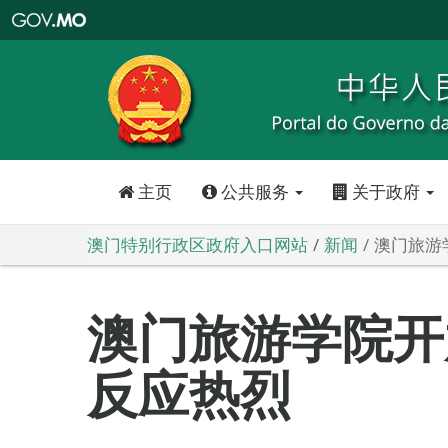
澳
门
特
别
行
政
区
政
府
入
口
网
站
主页
公共服务
关于政府
澳门特别行政区政府入口网站
新闻
澳门旅游
澳门旅游学院开
反应热烈