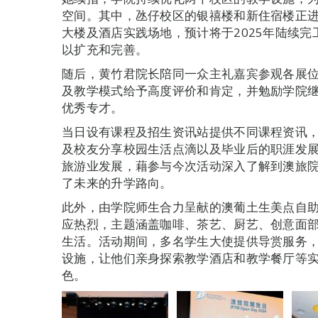
空间。其中，氹仔校区的银禧楼和新住宿楼正
大楼及酒店实践场地，预计将于2025年陆续
以扩充和完善。
随后，黄竹君院长陪同一众主礼嘉宾参观各展
及教学模式给予高度评价和肯定，并勉励学院
优秀专才。
当日设有课程及招生资讯站提供不同课程资讯
及校友分享校园生活点滴以及毕业后的职涯发
旅游业发展，藉参与今次活动深入了解到澳旅
了未来的升学路向。
此外，由学院师生合力呈献的澳葡土生美点自
应热烈，主题涵盖咖啡、茶艺、厨艺、创意面
生活。活动期间，多名学生大使提供导赏服务
设施，让他们亲身探索教学酒店和教学餐厅等
色。