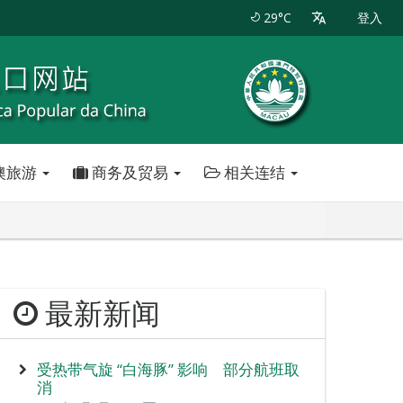
29°C
登入
澳旅游
商务及贸易
相关连结
最新新闻
受热带气旋 “白海豚” 影响 部分航班取
消