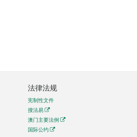
法律法规
宪制性文件
搜法易
澳门主要法例
国际公约