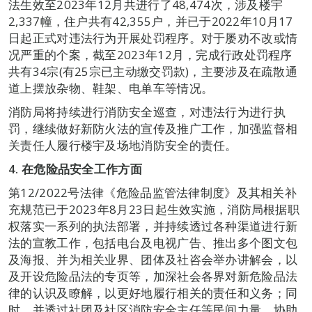
法生效至2023年12月共进行了48,474次，涉及楼宇
2,337幢，住户共有42,355户，并已于2022年10月17
日起正式对违法行为开展处罚程序。对于屡劝不改或情
况严重的个案，截至2023年12月，完成行政处罚程序
共有34宗(有25宗已主动缴交罚款)，主要涉及在疏散通
道上摆放杂物、鞋架、电单车等情况。
消防局将持续进行消防安全巡查，对违法行为进行执
罚，继续做好新防火法的宣传及推广工作，加强监督相
关责任人履行楼宇及场地消防安全的责任。
4.
在危险品安全工作方面
第12/2022号法律《危险品监管法律制度》及其相关补
充规范已于2023年8月23日起生效实施，消防局根据职
权落实一系列的执法部署，并持续透过各种渠道进行新
法的宣教工作，包括电台及电视广告、推出多个图文包
及海报、并为相关业界、团体及社咨会举办讲解会，以
及开设危险品法的专页等，加深社会各界对新危险品法
律的认识及瞭解，以更好地履行相关的责任和义务；同
时，并透过社团及社区消防安全主任等民间力量，协助