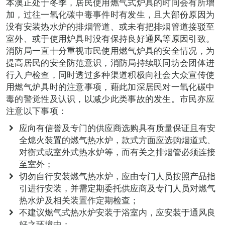
本澳正处于冬季，居民使用燃气式炉具的时间会有所增
加，过往一氧化碳中毒事件时有发生，且大部份原因为
没有安装热水炉的排烟管道、或未有把排烟管道接驳至
室外、或于使用炉具时没有保持良好通风等原因引致。
消防局一直十分重视市民使用燃气炉具的安全情况，为
提高居民的安全防范意识，消防局持续联同坊会团体进
行入户检查，同时透过多种渠道积极向社会大众宣传使
用燃气炉具时的注意事项，藉此加深居民对一氧化碳中
毒的警觉性及认识，以减少此类事故的发生。市民亦应
注意以下事项：
应向有信誉及专门的供应商选购具有质量保证且有安
全熄火装置的燃气热水炉，款式方面应选购烟道式、
对衡式或室外式热水炉等，而有关之排烟管必须连接
至室外；
切勿自行安装燃气热水炉，应由专门人员按照产品指
引进行安装，并需定期委托供应商及专门人员对燃气
热水炉及相关装置作定期检查；
不建议燃气式热水炉安装于浴室内，应安装于通风良
好之环境中；