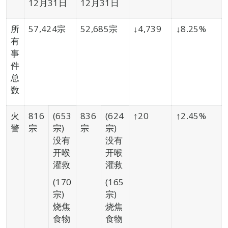
12月31日
12月31日
所
57,424宗
52,685宗
↓4,739
↓8.25%
有
事
件
总
数
火
816
(653
836
(624
↑20
↑2.45%
警
宗
宗)
宗
宗)
没有
没有
开喉
开喉
灌救
灌救
(170
(165
宗)
宗)
烧焦
烧焦
食物
食物