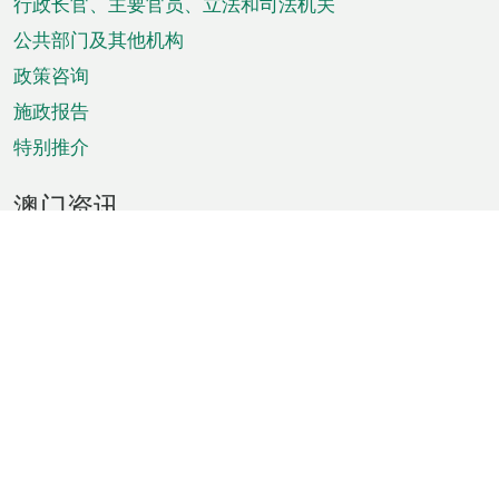
菜
行政长官、主要官员、立法和司法机关
单
公共部门及其他机构
政策咨询
施政报告
特别推介
澳门资讯
天气
交通
公众假期
文娱康体
城市资讯
澳门便览
统计数字