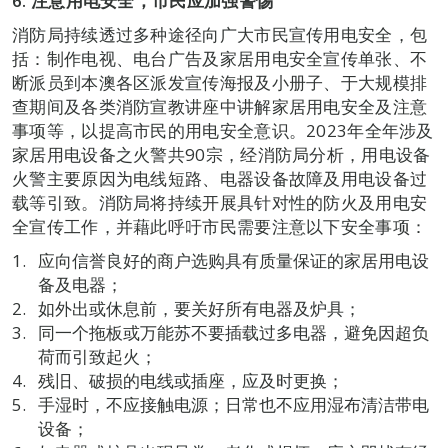
6.
注意用电安全，市民应加强警惕
消防局持续透过多种途径向广大市民宣传用电安全，包
括：制作电视、电台广告及家居用电安全宣传单张、不
断派员到本澳各区派发宣传海报及小册子、于大规模排
查期间及各类消防宣教讲座中讲解家居用电安全及注意
事项等，以提高市民的用电安全意识。2023年全年涉及
家居用电设备之火警共90宗，经消防局分析，用电设备
火警主要原因为电线短路、电器设备故障及用电设备过
载等引致。消防局将持续开展具针对性的防火及用电安
全宣传工作，并藉此呼吁市民需要注意以下安全事项：
应向信誉良好的商户选购具有质量保证的家居用电设
备及电器；
如外出或休息前，要关好所有电器及炉具；
同一个拖板或万能苏不要插载过多电器，避免因超负
荷而引致起火；
残旧、破损的电线或插座，应及时更换；
手湿时，不应接触电源；日常也不应用湿布清洁带电
设备；