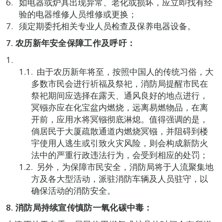
如电器或炉具出现异常、老化或损坏，应立即找有经
验的电器维修人员维修或更换；
须定期委托相关专业人员检查及保养电器设备。
7.
农历新年安全保障工作及呼吁：
由于农历新年将至，按照中国人的传统习俗，大
多数市民会进行祈福及祭祀，消防局提醒市民在
祭祀期间应选择在露天、通风良好的地点进行，
冥镪亦应在化宝盆内燃烧，远离易燃物品，在离
开前，应用水将冥镪彻底淋熄。值得强调的是，
倘居民于大厦疏散通道内燃烧冥镪，并阻碍到楼
宇使用人逃生或引致火灾风险，则会构成新防火
法中的严重行政违法行为，会受到相应的处罚；
另外，为保障市民安全，消防局将于人流聚集地
方及各大型活动，派驻消防车辆及人员驻守，以
确保活动的消防安全。
8.
消防局持续宣传慎防一氧化碳中毒：