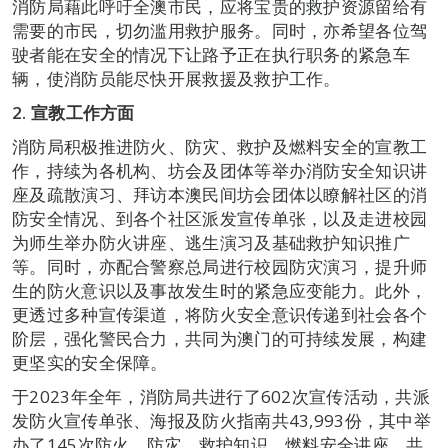
消防局藉此呼吁全澳市民，应将宝贵的救护资源留给有
需要的市民，切勿滥用救护服务。同时，亦希望各位驾
驶者能在安全的情况下让路予正在执行职务的紧急车
辆，使消防员能尽快开展救援及救护工作。
2.
宣教工作方面
消防局积极推进防火、防灾、救护及燃料安全的宣教工
作，持续为各机构、坊会及团体等举办消防安全知识讲
座及疏散演习、拜访本澳民间坊会团体以瞭解社区的消
防安全情况、到各个社区派发宣传单张，以及走进校园
为师生举办防火讲座、逃生演习及基础救护知识推广
等。同时，亦配合警察总局进行校园防灾演习，提升师
生的防火意识以及事故发生时的紧急应变能力。此外，
更透过多种宣传渠道，将防火安全意识传递到社会各个
阶层，强化警民合力，共同为澳门的可持续发展，构建
更坚实的安全保障。
于2023年全年，消防局共进行了602次宣传活动，共派
发防火宣传单张、海报及防火指南共43,993份，其中举
办了145次防火、防灾、救护知识、燃料安全讲座，共