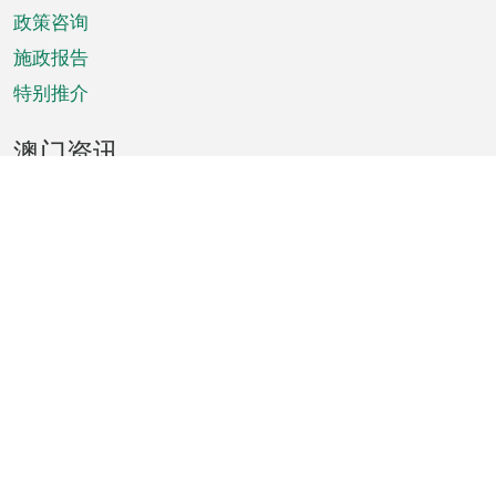
政策咨询
施政报告
特别推介
澳门资讯
天气
交通
公众假期
文娱康体
城市资讯
澳门便览
统计数字
公布告示