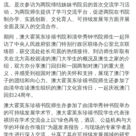
流。是次参访为两院缔结姊妹书院后的首次交流学习活
动，为两院师生提供了学习交流平台，促进两院在书院
制办学、实践创新、文化育人、可持续发展等方面开展
全面及深入的交流合作。
期间，澳大霍英东珍禧书院和清华秀钟书院师生一起拜
访了中央人民政府驻澳门特别行政区联络办公室北京联
络部，获交流处处长司晨的热情接待。到访师生听取有
关在北方高校就读的澳门大学生的概况及澳生之家的介
绍，双方亦分享澳门回归和一国两制对澳门的重大意
义，并感受到祖国对澳门的关怀和支持，展现了澳门学
子的团结和向心力。澳大霍英东珍禧书院师生还参加了
由清华在读澳生组织的澳门文化宣传日，一起庆祝澳门
回归24周年。
澳大霍英东珍禧书院师生亦参加了由清华秀钟书院举办
的可持续发展学术节。澳大霍英东珍禧书院学生代表张
祺玥在学术交流会上以“绿色再皂，酒店、公益机构与大
学的环保合作项目”为题发表报告，与现场的专家学者及
学生进行深入交流，分享了其在可持续发展领域的研究