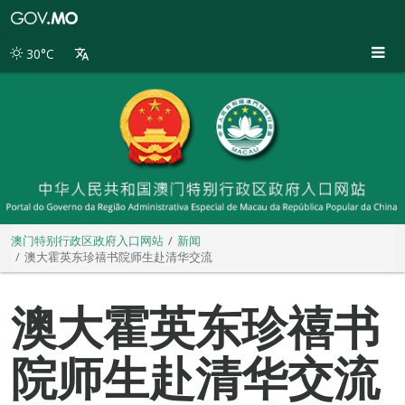
澳
门
特
30°C
别
行
政
区
政
府
入
口
网
站
澳门特别行政区政府入口网站
新闻
澳大霍英东珍禧书院师生赴清华交流
澳大霍英东珍禧书
院师生赴清华交流