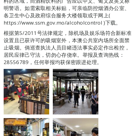
料的区域，而酒精饮料的广告应以中文、葡文及英文标
明警语。如需索取相关标贴，可亲临防控烟酒办公室、
各卫生中心及政府综合服务大楼领取或于网上(
https://www.ssm.gov.mo/alcoholcontrol )下载。
根据第5/2011号法律规定，除机场及娱乐场符合新标准
设置且已获许可的吸烟室外，本澳公共室内场所全面禁
止吸烟。倘巡查执法人员目睹违法事实必定作出检控，
居民应律己守法，切勿心存侥幸。举报及查询热线：
28556789，任何举报均获保密跟进处理。