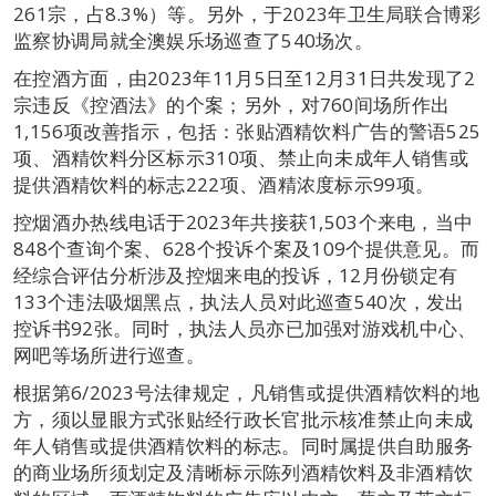
261宗，占8.3%）等。另外，于2023年卫生局联合博彩
监察协调局就全澳娱乐场巡查了540场次。
在控酒方面，由2023年11月5日至12月31日共发现了2
宗违反《控酒法》的个案；另外，对760间场所作出
1,156项改善指示，包括：张贴酒精饮料广告的警语525
项、酒精饮料分区标示310项、禁止向未成年人销售或
提供酒精饮料的标志222项、酒精浓度标示99项。
控烟酒办热线电话于2023年共接获1,503个来电，当中
848个查询个案、628个投诉个案及109个提供意见。而
经综合评估分析涉及控烟来电的投诉，12月份锁定有
133个违法吸烟黑点，执法人员对此巡查540次，发出
控诉书92张。同时，执法人员亦已加强对游戏机中心、
网吧等场所进行巡查。
根据第6/2023号法律规定，凡销售或提供酒精饮料的地
方，须以显眼方式张贴经行政长官批示核准禁止向未成
年人销售或提供酒精饮料的标志。同时属提供自助服务
的商业场所须划定及清晰标示陈列酒精饮料及非酒精饮