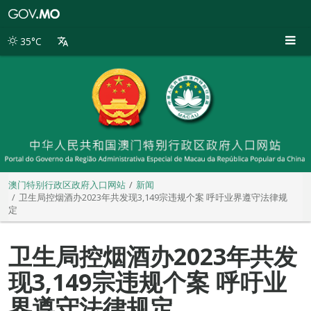
澳
门
特
35°C
别
行
政
区
政
府
入
口
网
站
澳门特别行政区政府入口网站
新闻
卫生局控烟酒办2023年共发现3,149宗违规个案 呼吁业界遵守法律规
定
卫生局控烟酒办2023年共发
现3,149宗违规个案 呼吁业
界遵守法律规定