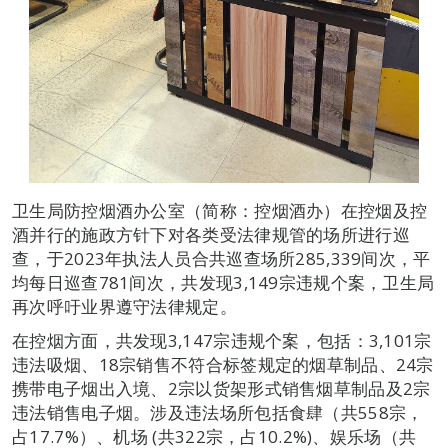
卫生局防控烟酒办公室（简称：控烟酒办）在控烟及控
酒并行的施政方针下对各类受法律规管的场所进行巡
查，于2023年执法人员合共巡查场所285,339间次，平
均每日巡查781间次，共发现3,149宗违规个案，卫生局
再次呼吁业界遵守法律规定。
在控烟方面，共发现3,147宗违规个案，包括：3,101宗
违法吸烟、18宗销售不符合标签规定的烟草制品、24宗
携带电子烟出入境、2宗以货架形式销售烟草制品及2宗
违法销售电子烟。涉及违法场所包括食肆（共558宗，
占17.7%）、机场 (共322宗，占10.2%)、娱乐场（共