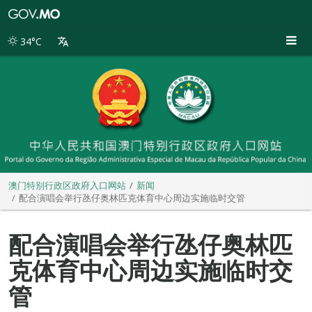
澳
门
特
34°C
别
行
政
区
政
府
入
口
网
站
澳门特别行政区政府入口网站
新闻
配合演唱会举行氹仔奥林匹克体育中心周边实施临时交管
配合演唱会举行氹仔奥林匹
克体育中心周边实施临时交
管