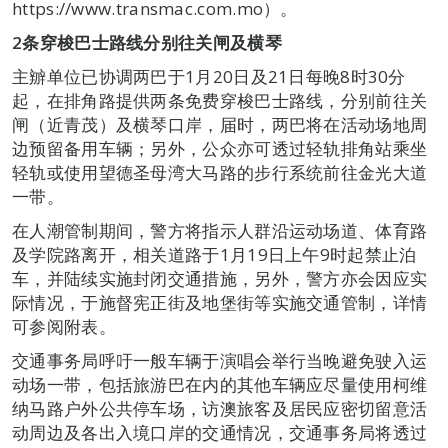
https://www.transmac.com.mo）。
2
条穿梭巴士路线分别往关闸及横琴
主辧单位已协调两巴于1月20日及21日每晚8时30分
起，在排角路提供两条免费穿梭巴士路线，分别前往关
闸（近青茂）及横琴口岸，届时，两巴将在活动场地周
边预留备用车辆；另外，公众亦可透过轻轨排角站乘坐
轻轨或使用望德圣母湾大马路的步行系统前往金光大道
一带。
在人潮管制期间，警方将指示人群沿运动场道、体育路
及学院路离开，相关道路于1月19日上午9时起禁止泊
车，并陆续实施封闭交通措施，另外，警方亦会因应实
际情况，于施督宪正街及地堡街等实施交通管制，详情
可参阅附表。
交通事务局呼吁一般车辆于演唱会举行当晚避免驶入运
动场一带，包括旅游巴在内的其他车辆应尽量使用柯维
纳马路户外公共停车场，访澳旅客及居民应密切留意活
动周边及各出入境口岸的交通情况，交通事务局将透过