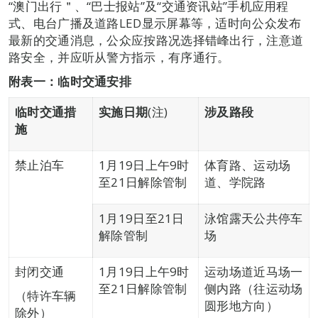
“澳门出行＂、“巴士报站”及“交通资讯站”手机应用程
式、电台广播及道路LED显示屏幕等，适时向公众发布
最新的交通消息，公众应按路况选择错峰出行，注意道
路安全，并应听从警方指示，有序通行。
附表一
：
临时交通安排
临时交通措
实施日期
(注)
涉及路段
施
禁止泊车
1月19日上午9时
体育路、运动场
至21日解除管制
道、学院路
1月19日至21日
泳馆露天公共停车
解除管制
场
封闭交通
1月19日上午9时
运动场道近马场一
至21日解除管制
侧内路（往运动场
（特许车辆
圆形地方向）
除外）