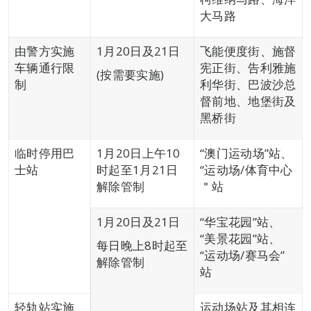
大马路
由警方实施
1月20日及21日
飞能便度街、施督
车辆通行限
宪正街、告利雅施
(按需要实施)
制
利华街、巴波沙总
督前地、地堡街及
黑桥街
临时停用巴
1月20日上午10
“澳门运动场”站、
士站
时起至1月21日
“运动场/体育中心
解除管制
＂站
1月20日及21日
“华宝花园”站、
“美景花园”站、
每日晚上8时起至
“运动场/赛马会”
解除管制
站
轻轨站实施
运动场站及其相连