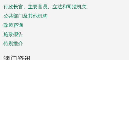
菜
行政长官、主要官员、立法和司法机关
单
公共部门及其他机构
政策咨询
施政报告
特别推介
澳门资讯
天气
交通
公众假期
文娱康体
城市资讯
澳门便览
统计数字