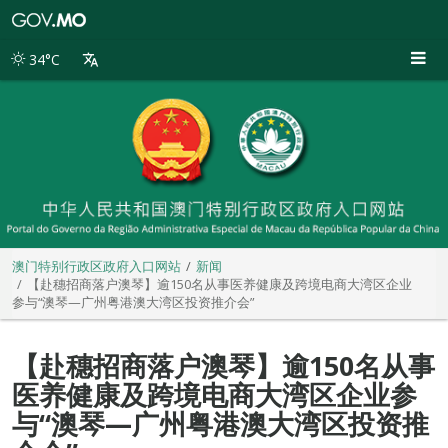
澳
门
特
34°C
别
行
政
区
政
府
入
口
网
站
澳门特别行政区政府入口网站
新闻
【赴穗招商落户澳琴】逾150名从事医养健康及跨境电商大湾区企业
参与“澳琴—广州粤港澳大湾区投资推介会”
【赴穗招商落户澳琴】逾150名从事
医养健康及跨境电商大湾区企业参
与“澳琴—广州粤港澳大湾区投资推