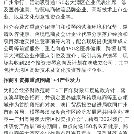
广州举行，活动吸引逾150名大湾区企业代表出席，涉
及医养健康、智慧电商物流品牌企业、高新技术上市企
业、以及文化创意投资企业等。
推介会透过重点介绍澳门和横琴的营商环境和优势，邀
请医养健康、跨境电商及会计企业代表分享落户经验和
项目落地实操注意事项等内容，配合现场提供澳琴成立
公司等前置服务，重点向逾150名医养健康、跨境电商
等大湾区企业作重点引资及宣介，吸引其落户澳琴，现
场共收到28个投资澳琴意向及计划在澳成立公司，其中
包括大湾区高新技术及文化投资等品牌企业。
招商引资抓重点围绕1+4产业发力
为配合经济财政范畴二○二四年财政年度施政方针，落
实澳琴联合招商，并锁定医养健康和跨境电商等重点领
域作为首阶段招商对象，澳门贸易投资促进局联同广州
市商务局、横琴粤澳深度合作区经济发展局共同举办“澳
琴—广州粤港澳大湾区投资推介会”，藉着“2024澳门‧广
州缤纷产品展”举办期间，重点向逾150名医养健康、跨
境电商等大湾区企业作重点引资及宣介，吸引其落户澳