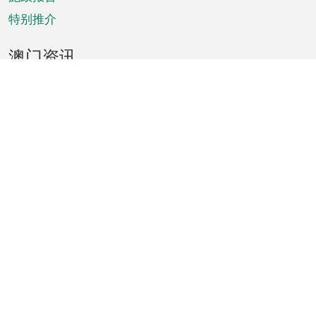
特别推介
澳门资讯
天气
交通
公众假期
文娱康体
城市资讯
澳门便览
统计数字
公布告示
新闻
短片