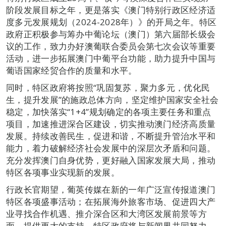
阶段发展目标之年，更是落实《澳门特别行政区经济适
度多元发展规划（2024-2028年）》的开局之年。特区
政府正积极参与筹办中葡论坛（澳门）第六届部长级会
议的工作，致力办好澳葡联合委员会第七次会议等重要
活动，进一步拓展澳门中葡平台功能，助力提升中国与
葡语国家经贸合作的质量和水平。
同时，特区政府将按照“巩固复苏，聚力多元，优化民
生，提升发展”的施政总体方向，坚定维护国家安全社会
稳定，加快落实“1+4”规划确定的各项主要任务和重点
项目，加速推进深合区建设，切实推动澳门经济高质量
发展。持续改善民生，促进和谐，不断提升管治水平和
能力，着力破解经济社会发展中的深层次矛盾和问题。
充分发挥澳门自身优势，更好融入国家发展大局，推动
特区各项事业实现新的发展。
行政长官期望，葡英传媒在新的一年广泛宣传报道澳门
特区各项盛事活动；在拓展海外旅客市场、促进四大产
业寻找合作机遇、推介深合区和大湾区发展前景等方
面，提供更大的支持。特区政府将与新闻界共同努力，