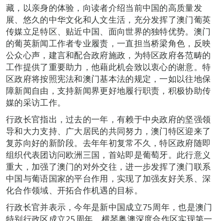
藏，以亲身的体验，向读者介绍当前中国的高质量发
展、悠久的中华文化和人文生活，充分发挥了澳门葡英
传媒立足特区、贴近中国、面向世界的独特优势。澳门
的葡英新闻工作者专业履责，一直担当桥梁角色，反映
公众心声，建言和配合政府施政，为特区政府各范畴的
工作提供了重要助力，他藉此机会致以衷心的谢意。特
区政府将按照宪法和澳门基本法的规定，一如以往地保
障新闻自由，支持新闻界更好地履行职责，积极协助传
媒的采访工作。
行政长官指出，过去的一年，有赖于中央政府的坚强领
导和大力支持、广大居民的共同努力，澳门特区迎来了
复苏向好的新阶段。去年年初复常不久，特区政府随即
组织代表团访问欧洲三国，首站即是葡萄牙。此行意义
重大，加强了澳门的对外交往，进一步发挥了澳门联系
中国与葡语国家的平台作用，实现了加强友好关系、深
化合作领域、开拓合作机遇的目标。
行政长官并表示，今年是新中国成立75周年，也是澳门
特别行政区成立25周年、横琴粤澳深度合作区实现第一