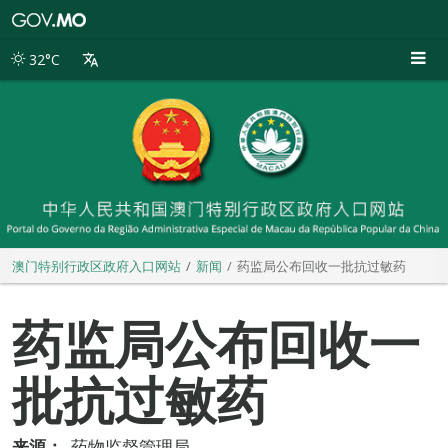
澳
门
特
32°C
别
行
政
区
政
府
入
口
网
站
澳门特别行政区政府入口网站
新闻
药监局公布回收一批抗过敏药
药监局公布回收一
批抗过敏药
来源：
药物监督管理局