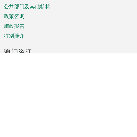
单
公共部门及其他机构
政策咨询
施政报告
特别推介
澳门资讯
天气
交通
公众假期
文娱康体
城市资讯
澳门便览
统计数字