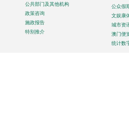
公共部门及其他机构
公众假
政策咨询
文娱康
施政报告
城市资
特别推介
澳门便
统计数
来澳旅游
商务
计划行程
贸易投
观光
澳门经
娱乐休闲
中小企
购物
市场资
节日盛事
知识产
网
网
页