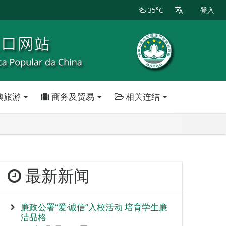
35°C
登入
澳旅游
商务及贸易
相关连结
最新新闻
廉政公署“爱‧诚信”入校活动 培育学生廉
洁品格