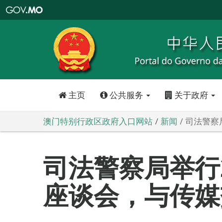
澳
门
特
别
行
政
区
政
府
入
口
网
站
主页
公共服务
关于政府
澳门特别行政区政府入口网站
新闻
司法警察
司法警察局举行2
座谈会，与传媒