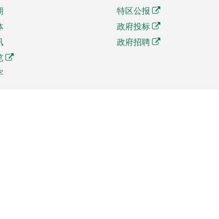
期
特区公报
体
政府投标
讯
政府招聘
览
字
及贸易
相关连结
资
手机应用程序目录
贸会展
社交媒体目录
商机和服务
专题网站目录
讯
RSS订阅目录
权
表格下载