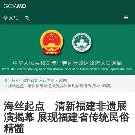
澳
门
特
30°C
别
行
政
区
政
府
入
口
网
站
澳门特别行政区政府入口网站
新闻
海丝起点 清新福建非遗展演揭幕 展现福建省传统民俗精髓
海丝起点 清新福建非遗展
演揭幕 展现福建省传统民俗
精髓