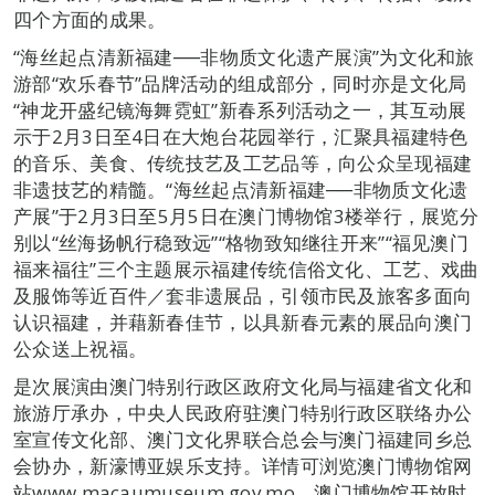
四个方面的成果。
“海丝起点清新福建──非物质文化遗产展演”为文化和旅
游部“欢乐春节”品牌活动的组成部分，同时亦是文化局
“神龙开盛纪镜海舞霓虹”新春系列活动之一，其互动展
示于2月3日至4日在大炮台花园举行，汇聚具福建特色
的音乐、美食、传统技艺及工艺品等，向公众呈现福建
非遗技艺的精髓。“海丝起点清新福建──非物质文化遗
产展”于2月3日至5月5日在澳门博物馆3楼举行，展览分
别以“丝海扬帆行稳致远”“格物致知继往开来”“福见澳门
福来福往”三个主题展示福建传统信俗文化、工艺、戏曲
及服饰等近百件／套非遗展品，引领市民及旅客多面向
认识福建，并藉新春佳节，以具新春元素的展品向澳门
公众送上祝福。
是次展演由澳门特别行政区政府文化局与福建省文化和
旅游厅承办，中央人民政府驻澳门特别行政区联络办公
室宣传文化部、澳门文化界联合总会与澳门福建同乡总
会协办，新濠博亚娱乐支持。详情可浏览澳门博物馆网
站www.macaumuseum.gov.mo，澳门博物馆开放时