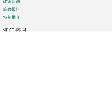
政策咨询
施政报告
特别推介
澳门资讯
天气
交通
公众假期
文娱康体
城市资讯
澳门便览
统计数字
公布告示