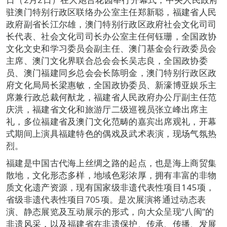
驻澳门特别行政区联络办公室主任郑新聪，福建省人民
政府副省长江尔雄，澳门特别行政区政府社会文化司司
长代表、社会文化司司长办公室主任何钰珊，全国政协
文化文史和学习委员会副主任、澳门基金会行政委员会
主席、澳门文化界联合总会会长吴志良，全国政协委
员、澳门福建同乡总会会长陈明金，澳门特别行政区政
府文化局局长梁惠敏，全国政协委员、新濠博亚娱乐主
席兼行政总裁何猷龙，福建省人民政府办公厅副主任范
庆洪，福建省文化和旅游厅二级巡视员张立峰出席主
礼，多位福建省及澳门文化范畴的嘉宾出席观礼，开幕
式期间上演具福建特色的偶戏及武术表演，现场气氛热
烈。
福建是中国古代海上丝绸之路的起点，也是海上商贸集
散地，文化形态多样，地域色彩浓厚，拥有丰富的非物
质文化遗产资源，现有国家级非遗代表性项目145项，
省级非遗代表性项目705项。是次展演将通过动态表
演、静态展览及互动展示的形式，向大众呈现“八闽”的
非遗风采，以及福建省在非遗保护、传承、传播、发展