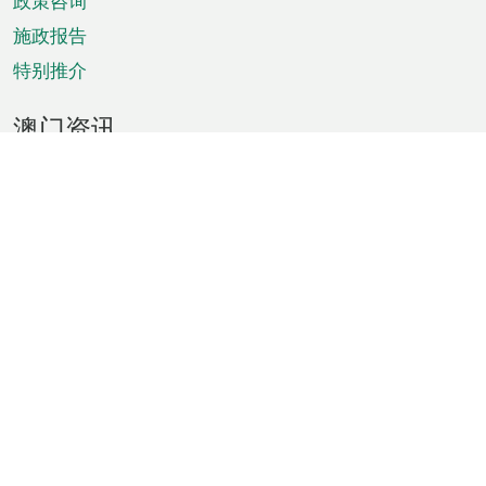
政策咨询
施政报告
特别推介
澳门资讯
天气
交通
公众假期
文娱康体
城市资讯
澳门便览
统计数字
公布告示
新闻