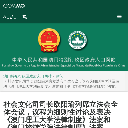
澳
门
特
32°C
别
行
政
区
政
府
入
口
网
站
澳门特别行政区政府入口网站
新闻
社会文化司司长欧阳瑜列席立法会全体会议，议程为细则性讨论及表
决《澳门理工大学法律制度》法案和《澳门旅游学院法律制度》法案。
社会文化司司长欧阳瑜列席立法会全
体会议，议程为细则性讨论及表决
《澳门理工大学法律制度》法案和
《澳门旅游学院法律制度》法案。