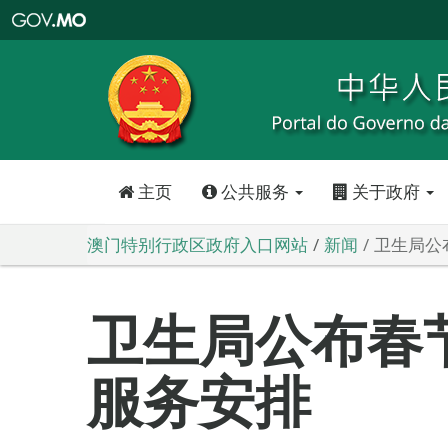
澳
门
特
别
行
政
区
政
府
入
口
网
站
主页
公共服务
关于政府
澳门特别行政区政府入口网站
新闻
卫生局公
卫生局公布春
服务安排