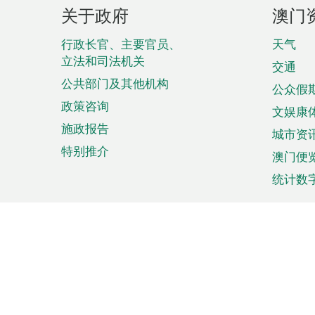
页
关于政府
澳门
脚
菜
行政长官、主要官员、
天气
立法和司法机关
单
交通
公共部门及其他机构
公众假
政策咨询
文娱康
施政报告
城市资
特别推介
澳门便
统计数
来澳旅游
商务
计划行程
贸易投
观光
澳门经
娱乐休闲
中小企
购物
市场资