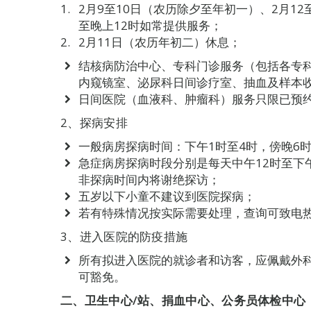
2月9至10日（农历除夕至年初一）、2月1
至晚上12时如常提供服务；
2月11日（农历年初二）休息；
结核病防治中心、专科门诊服务（包括各专
内窥镜室、泌尿科日间诊疗室、抽血及样本
日间医院（血液科、肿瘤科）服务只限已预
2、探病安排
一般病房探病时间：下午1时至4时，傍晚6时
急症病房探病时段分别是每天中午12时至下
非探病时间内将谢绝探访；
五岁以下小童不建议到医院探病；
若有特殊情况按实际需要处理，查询可致电热线：83
3、进入医院的防疫措施
所有拟进入医院的就诊者和访客，应佩戴外
可豁免。
二、卫生中心
/
站、捐血中心、公务员体检中心