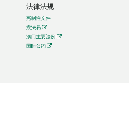
法律法规
宪制性文件
搜法易
澳门主要法例
国际公约