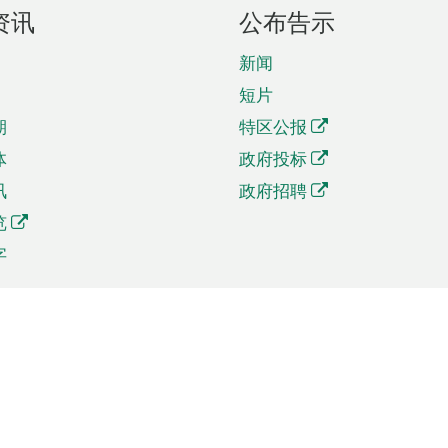
资讯
公布告示
新闻
短片
期
特区公报
体
政府投标
讯
政府招聘
览
字
及贸易
相关连结
资
手机应用程序目录
贸会展
社交媒体目录
商机和服务
专题网站目录
讯
RSS订阅目录