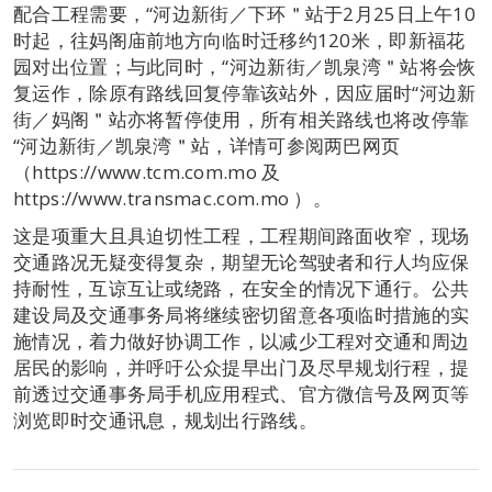
配合工程需要，“河边新街／下环＂站于2月25日上午10
时起，往妈阁庙前地方向临时迁移约120米，即新福花
园对出位置；与此同时，“河边新街／凯泉湾＂站将会恢
复运作，除原有路线回复停靠该站外，因应届时“河边新
街／妈阁＂站亦将暂停使用，所有相关路线也将改停靠
“河边新街／凯泉湾＂站，详情可参阅两巴网页
（https://www.tcm.com.mo 及
https://www.transmac.com.mo ）。
这是项重大且具迫切性工程，工程期间路面收窄，现场
交通路况无疑变得复杂，期望无论驾驶者和行人均应保
持耐性，互谅互让或绕路，在安全的情况下通行。公共
建设局及交通事务局将继续密切留意各项临时措施的实
施情况，着力做好协调工作，以减少工程对交通和周边
居民的影响，并呼吁公众提早出门及尽早规划行程，提
前透过交通事务局手机应用程式、官方微信号及网页等
浏览即时交通讯息，规划出行路线。