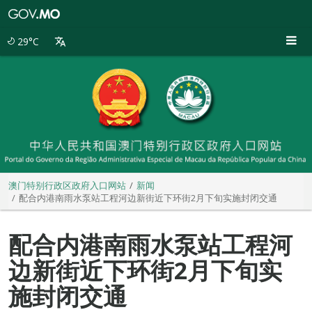
澳
门
特
29°C
别
行
政
区
政
府
入
口
网
站
澳门特别行政区政府入口网站
新闻
配合内港南雨水泵站工程河边新街近下环街2月下旬实施封闭交通
配合内港南雨水泵站工程河
边新街近下环街2月下旬实
施封闭交通