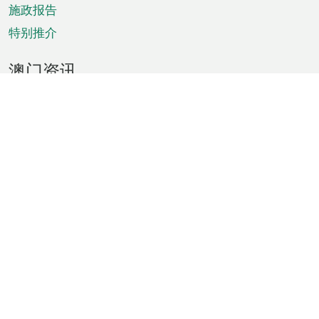
施政报告
特别推介
澳门资讯
天气
交通
公众假期
文娱康体
城市资讯
澳门便览
统计数字
公布告示
新闻